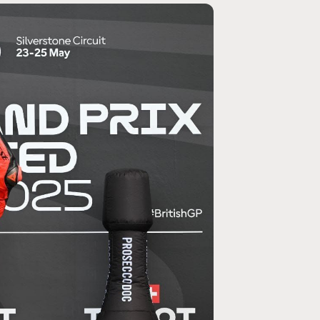
MOTO GP
rogramme du GP de
Zarco évite l'opération et vise un r
septembre