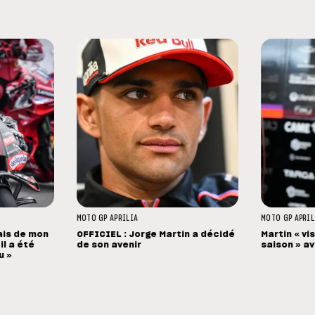
MOTO GP
APRILIA
MOTO GP
APRIL
tais de mon
OFFICIEL : Jorge Martin a décidé
Martin « vi
il a été
de son avenir
saison » av
u »