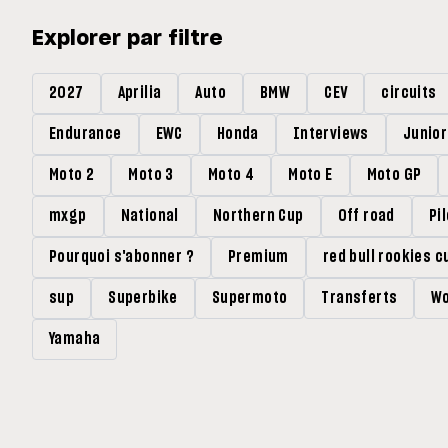
Explorer par filtre
2027
Aprilia
Auto
BMW
CEV
circuits
Endurance
EWC
Honda
Interviews
Junio
Moto 2
Moto 3
Moto 4
Moto E
Moto GP
mxgp
National
Northern Cup
Off road
Pi
Pourquoi s'abonner ?
Premium
red bull rookies c
sup
Superbike
Supermoto
Transferts
Wo
Yamaha