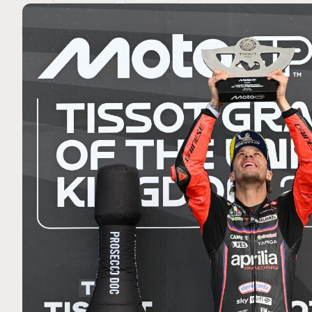
MOTO GP
 Ce club spécial dans
Silverstone : Horaires et P
arquez
Grande-Bretagne