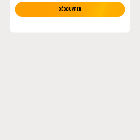
MOTO GP
DÉCOUVRIR
etour en
MotoGP : les cinq constructeurs signent un
accord historique pour 2027-2031