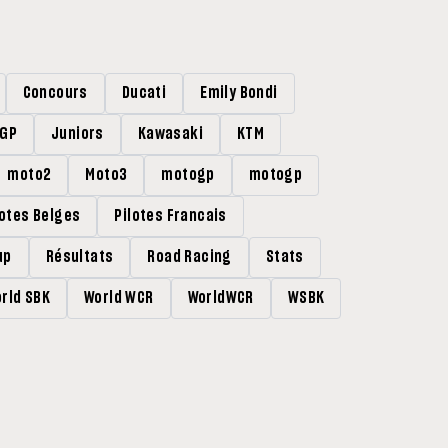
Concours
Ducati
Emily Bondi
rGP
Juniors
Kawasaki
KTM
moto2
Moto3
motogp
motogp
lotes Belges
Pilotes Francais
up
Résultats
Road Racing
Stats
rld SBK
World WCR
WorldWCR
WSBK