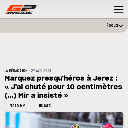
Focus
-
LA RÉDACTION
27 AVR. 2024
Marquez presqu'héros à Jerez :
« J'ai chuté pour 10 centimètres
P
MOTO GP
stone : Horaires et
(...) Mir a insisté »
Zarco évite l'opération et vise 
amme du GP de Grande-
retour en septembre
gne
Moto GP
Ducati