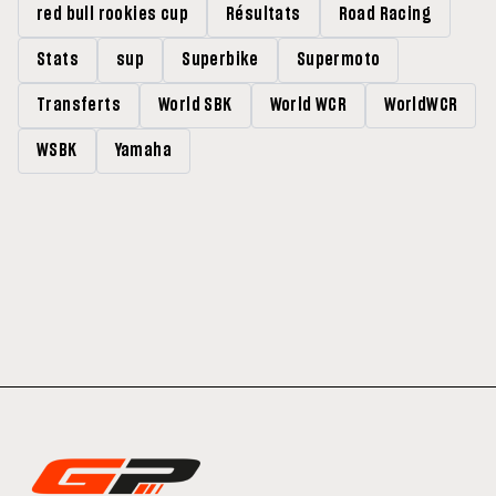
red bull rookies cup
Résultats
Road Racing
Stats
sup
Superbike
Supermoto
Transferts
World SBK
World WCR
WorldWCR
WSBK
Yamaha