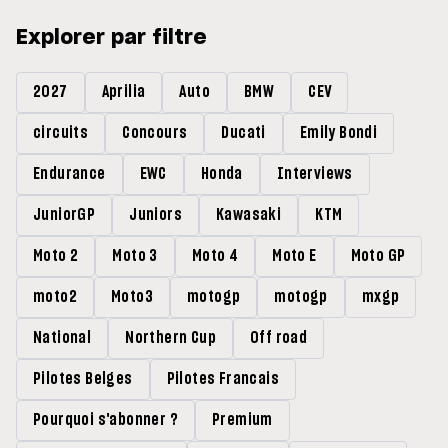
Explorer par filtre
2027
Aprilia
Auto
BMW
CEV
circuits
Concours
Ducati
Emily Bondi
Endurance
EWC
Honda
Interviews
JuniorGP
Juniors
Kawasaki
KTM
Moto 2
Moto 3
Moto 4
Moto E
Moto GP
moto2
Moto3
motogp
motogp
mxgp
National
Northern Cup
Off road
Pilotes Belges
Pilotes Francais
Pourquoi s'abonner ?
Premium