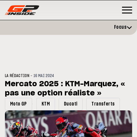
Focus
-
LA RÉDACTION
16 MAI 2024
Mercato 2025 : KTM-Marquez, «
pas une option réaliste »
P
MOTO GP
stone : Horaires et
Zarco évite l'opération et vise 
Moto GP
KTM
Ducati
Transferts
amme du GP de Grande-
retour en septembre
gne