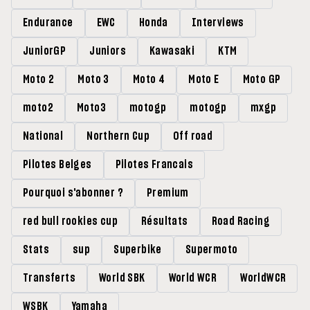
Endurance
EWC
Honda
Interviews
JuniorGP
Juniors
Kawasaki
KTM
Moto 2
Moto 3
Moto 4
Moto E
Moto GP
moto2
Moto3
motogp
motogp
mxgp
National
Northern Cup
Off road
Pilotes Belges
Pilotes Francais
Pourquoi s'abonner ?
Premium
red bull rookies cup
Résultats
Road Racing
Stats
sup
Superbike
Supermoto
Transferts
World SBK
World WCR
WorldWCR
WSBK
Yamaha