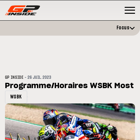
Focus
-
GP INSIDE
26 JUIL. 2023
Programme/Horaires WSBK Most
WSBK
GP
MOTO GP
stone : Horaires et
Zarco évite l'opération et vise 
amme du GP de Grande-
retour en septembre
gne