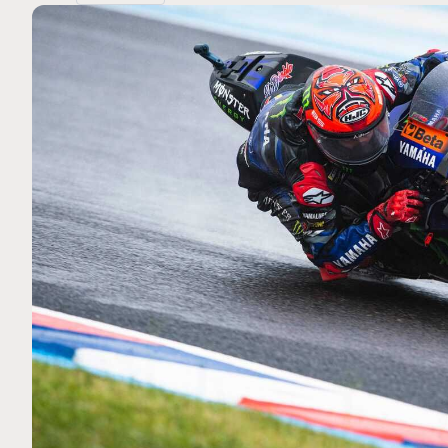
MOTO GP
. Ce club spécial dans
Silverstone : Horaires et P
arquez
Grande-Bretagne