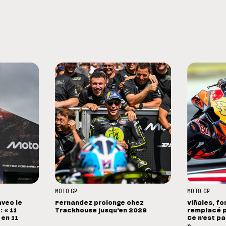
MOTO GP
MOTO GP
avec le
Fernandez prolonge chez
Viñales, fo
 « 11
Trackhouse jusqu'en 2028
remplacé p
 en 11
Ce n'est pa
»