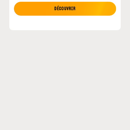
MOTO GP
DÉCOUVRIR
etour en
MotoGP : les cinq constructeurs signent un
accord historique pour 2027-2031