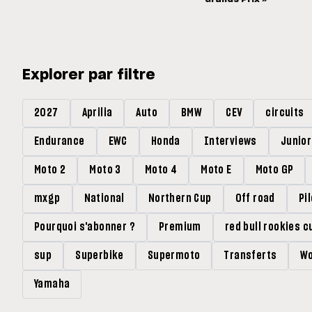
Explorer par filtre
2027
Aprilia
Auto
BMW
CEV
circuits
Endurance
EWC
Honda
Interviews
Junio
Moto 2
Moto 3
Moto 4
Moto E
Moto GP
mxgp
National
Northern Cup
Off road
Pi
Pourquoi s'abonner ?
Premium
red bull rookies c
sup
Superbike
Supermoto
Transferts
Wo
Yamaha