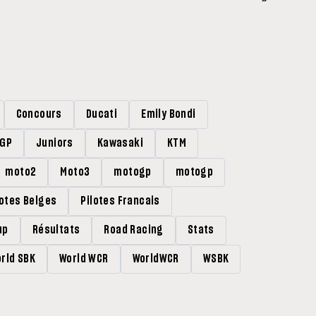
Concours
Ducati
Emily Bondi
rGP
Juniors
Kawasaki
KTM
moto2
Moto3
motogp
motogp
lotes Belges
Pilotes Francais
up
Résultats
Road Racing
Stats
rld SBK
World WCR
WorldWCR
WSBK