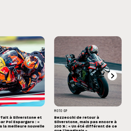
MOTO GP
rfait à Silverstone et
Bezzecchi de retour à
ar Pol Espargaro : «
Silverstone, mais pas encore à
s la meilleure nouvelle
100 % : « Un été différent de ce
que j'imaginais »