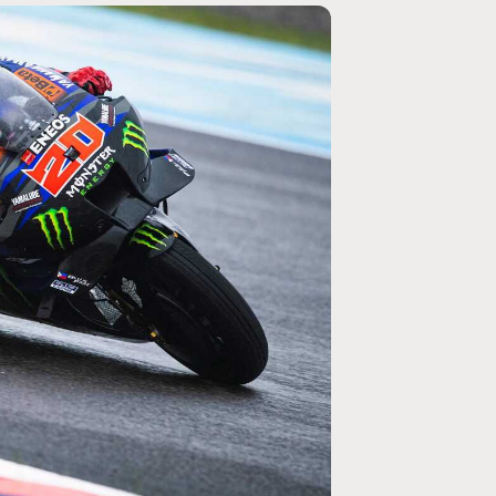
MOTO GP
rogramme du GP de
Zarco évite l'opération et vise un r
septembre