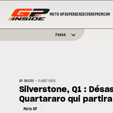
MOTO GP
SUPERBIKE
DIVERS
PREMIUM
Focus
-
GP INSIDE
5 AOÛT 2023
Silverstone, Q1 : Désa
Quartararo qui partira
Moto GP