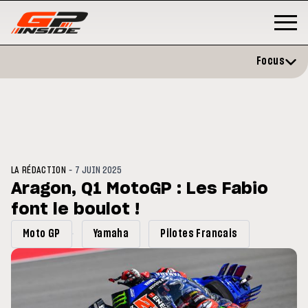
Focus
-
LA RÉDACTION
7 JUIN 2025
Aragon, Q1 MotoGP : Les Fabio
font le boulot !
GP
MOTO GP
rstone : Horaires et
Zarco évite l'opération et vise 
Moto GP
Yamaha
Pilotes Francais
amme du GP de Grande-
retour en septembre
agne