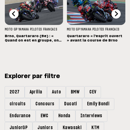
MOTO GP
YAMAHA
PILOTES FRANCAIS
MOTO GP
YAMAHA
PILOTES FRANCAIS
Brno, Quartararo (6e) : «
Quartararo « l'esprit ouvert
Quand on est en groupe, on
» avant la course de Brno
souffre »
Explorer par filtre
2027
Aprilia
Auto
BMW
CEV
circuits
Concours
Ducati
Emily Bondi
Endurance
EWC
Honda
Interviews
JuniorGP
Juniors
Kawasaki
KTM