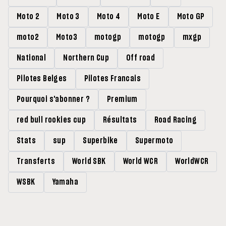
Moto 2
Moto 3
Moto 4
Moto E
Moto GP
moto2
Moto3
motogp
motogp
mxgp
National
Northern Cup
Off road
Pilotes Belges
Pilotes Francais
Pourquoi s'abonner ?
Premium
red bull rookies cup
Résultats
Road Racing
Stats
sup
Superbike
Supermoto
Transferts
World SBK
World WCR
WorldWCR
WSBK
Yamaha