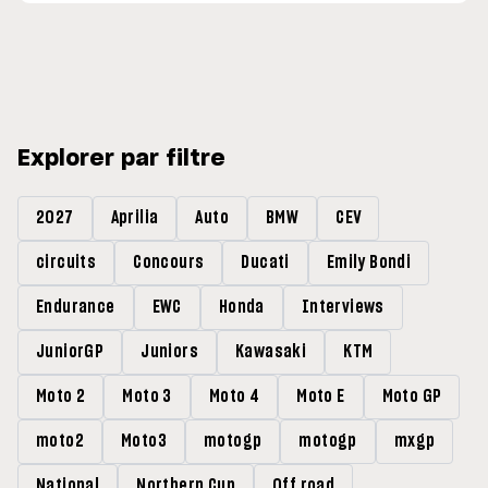
Explorer par filtre
2027
Aprilia
Auto
BMW
CEV
circuits
Concours
Ducati
Emily Bondi
Endurance
EWC
Honda
Interviews
JuniorGP
Juniors
Kawasaki
KTM
Moto 2
Moto 3
Moto 4
Moto E
Moto GP
moto2
Moto3
motogp
motogp
mxgp
National
Northern Cup
Off road