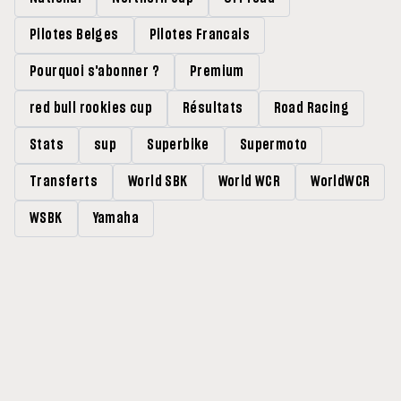
Pilotes Belges
Pilotes Francais
Pourquoi s'abonner ?
Premium
red bull rookies cup
Résultats
Road Racing
Stats
sup
Superbike
Supermoto
Transferts
World SBK
World WCR
WorldWCR
WSBK
Yamaha