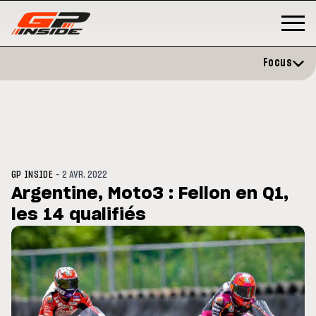
Focus
-
GP INSIDE
2 AVR. 2022
Argentine, Moto3 : Fellon en Q1,
les 14 qualifiés
P
MOTO GP
stone : Horaires et
Zarco évite l'opération et vise 
amme du GP de Grande-
retour en septembre
gne