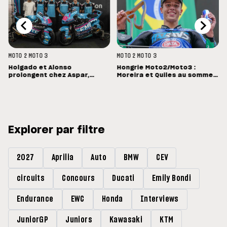
MOTO 2
MOTO 3
MOTO 2
MOTO 3
Holgado et Alonso
Hongrie Moto2/Moto3 :
prolongent chez Aspar,
Moreira et Quiles au sommet,
Quiles reste en Moto3 avec
Barry Baltus en Q1
Morelli
Explorer par filtre
2027
Aprilia
Auto
BMW
CEV
circuits
Concours
Ducati
Emily Bondi
Endurance
EWC
Honda
Interviews
JuniorGP
Juniors
Kawasaki
KTM