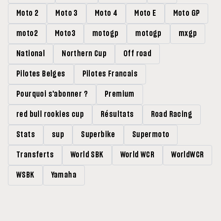
Moto 2
Moto 3
Moto 4
Moto E
Moto GP
moto2
Moto3
motogp
motogp
mxgp
National
Northern Cup
Off road
Pilotes Belges
Pilotes Francais
Pourquoi s'abonner ?
Premium
red bull rookies cup
Résultats
Road Racing
Stats
sup
Superbike
Supermoto
Transferts
World SBK
World WCR
WorldWCR
WSBK
Yamaha