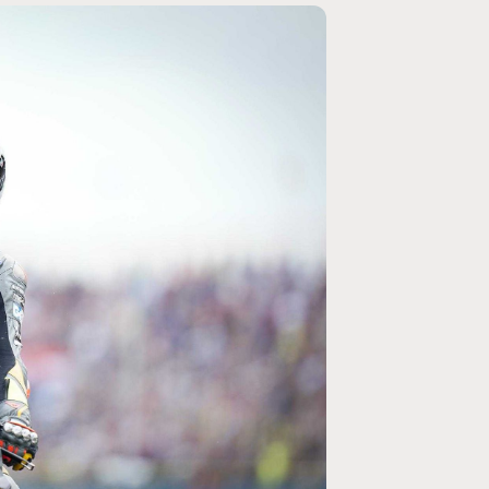
MOTO GP
ogramme du GP de
Zarco évite l'opération et vise un re
septembre