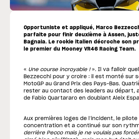
Opportuniste et appliqué, Marco Bezzecchi
parfaite pour finir deuxième à Assen, jus
Bagnaia. Le rookie italien décroche son 
le premier du Mooney VR46 Racing Team.
«
Une course incroyable !
». Il va falloir q
Bezzecchi pour y croire : il est monté sur
MotoGP au Grand Prix des Pays-Bas. Quatrième
rester au contact des leaders au départ, a
de Fabio Quartararo en doublant Aleix Esp
Aux premières loges de l’incident, le pilot
concentration et a continué sur son ryth
derrière Pecco mais je ne voulais pas forcém