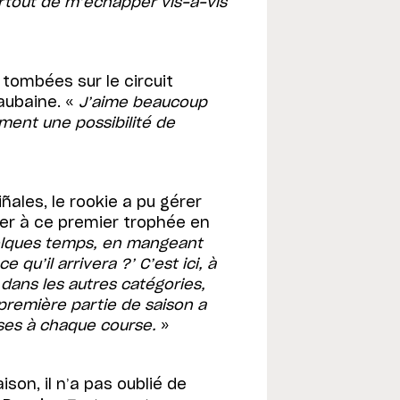
urtout de m’échapper vis-à-vis
tombées sur le circuit
aubaine. «
J’aime beaucoup
aiment une possibilité de
ñales, le rookie a pu gérer
er à ce premier trophée en
uelques temps, en mangeant
 qu’il arrivera ?’ C’est ici, à
 dans les autres catégories,
première partie de saison a
ses à chaque course.
»
son, il n’a pas oublié de