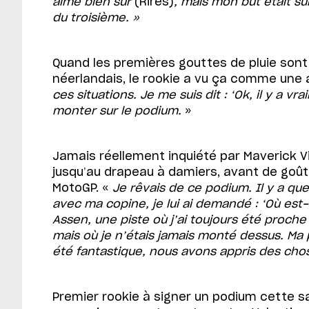
aimé bien sûr
(Rires)
, mais mon but était s
du troisième. »
Quand les premières gouttes de pluie sont 
néerlandais, le rookie a vu ça comme une 
ces situations. Je me suis dit : ‘Ok, il y a vr
monter sur le podium.
»
Jamais réellement inquiété par Maverick Vi
jusqu’au drapeau à damiers, avant de goût
MotoGP. «
Je rêvais de ce podium. Il y a q
avec ma copine, je lui ai demandé : ‘Où est-ce
Assen, une piste où j’ai toujours été proche
mais où je n’étais jamais monté dessus. Ma 
été fantastique, nous avons appris des cho
Premier rookie à signer un podium cette sai