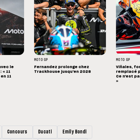
MOTO GP
MOTO GP
avec le
Fernandez prolonge chez
Viñales, fo
 « 11
Trackhouse jusqu'en 2028
remplacé p
 en 11
Ce n'est pa
»
Concours
Ducati
Emily Bondi