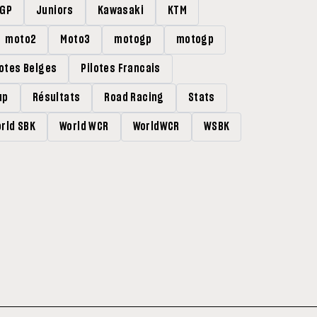
rGP
Juniors
Kawasaki
KTM
moto2
Moto3
motogp
motogp
lotes Belges
Pilotes Francais
up
Résultats
Road Racing
Stats
rld SBK
World WCR
WorldWCR
WSBK