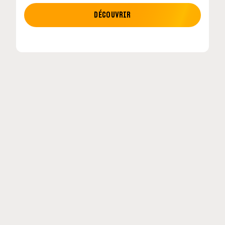
MOTO GP
DÉCOUVRIR
tour en
MotoGP : les cinq constructeurs signent un
accord historique pour 2027-2031