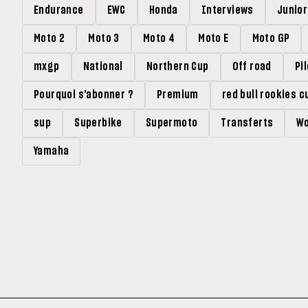
Endurance
EWC
Honda
Interviews
Junio
Moto 2
Moto 3
Moto 4
Moto E
Moto GP
mxgp
National
Northern Cup
Off road
Pi
Pourquoi s'abonner ?
Premium
red bull rookies c
sup
Superbike
Supermoto
Transferts
Wo
Yamaha