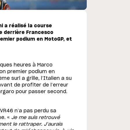
 a réalisé la course
te derrière Francesco
premier podium en MotoGP, et
uelques heures à Marco
 son premier podium en
 surl a grille, l’Italien a su
vant de profiter de l’erreur
argaro pour passer second.
e VR46 n’a pas perdu sa
me. «
Je me suis retrouvé
ent le rattraper. J’aurais