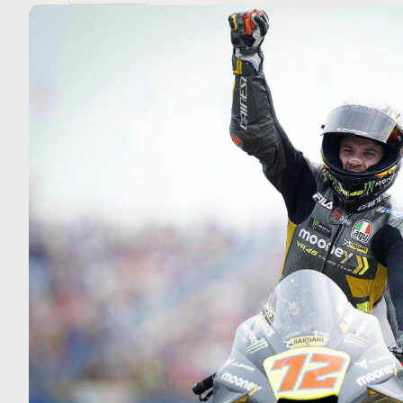
MOTO GP
 Ce club spécial dans
Silverstone : Horaires et Pr
rquez
Grande-Bretagne