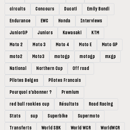
circuits
Concours
Ducati
Emily Bondi
Endurance
EWC
Honda
Interviews
JuniorGP
Juniors
Kawasaki
KTM
Moto 2
Moto 3
Moto 4
Moto E
Moto GP
moto2
Moto3
motogp
motogp
mxgp
National
Northern Cup
Off road
Pilotes Belges
Pilotes Francais
Pourquoi s'abonner ?
Premium
red bull rookies cup
Résultats
Road Racing
Stats
sup
Superbike
Supermoto
Transferts
World SBK
World WCR
WorldWCR