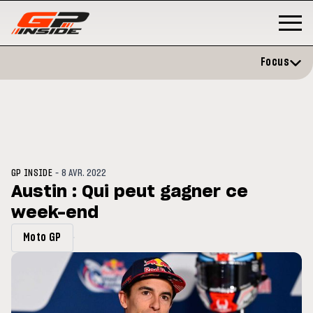
Focus
-
GP INSIDE
8 AVR. 2022
Austin : Qui peut gagner ce
week-end
P
MOTO GP
stone : Horaires et
Zarco évite l'opération et vise 
Moto GP
amme du GP de Grande-
retour en septembre
gne