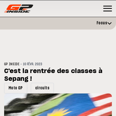
Focus
-
GP INSIDE
10 FÉVR. 2023
C'est la rentrée des classes à
Sepang !
GP
MOTO GP
stone : Horaires et
Zarco évite l'opération et vise 
Moto GP
circuits
amme du GP de Grande-
retour en septembre
gne