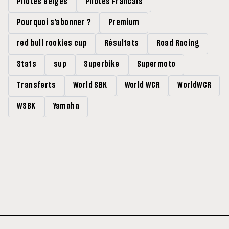
Pilotes Belges
Pilotes Francais
Pourquoi s'abonner ?
Premium
red bull rookies cup
Résultats
Road Racing
Stats
sup
Superbike
Supermoto
Transferts
World SBK
World WCR
WorldWCR
WSBK
Yamaha