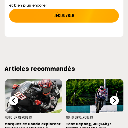
et bien plus encore !
DÉCOUVRIR
Articles recommandés
MOTO GP
CIRCUITS
MOTO GP
CIRCUITS
Marquez et Honda explorent
Test Sepang, J3 (14h) :