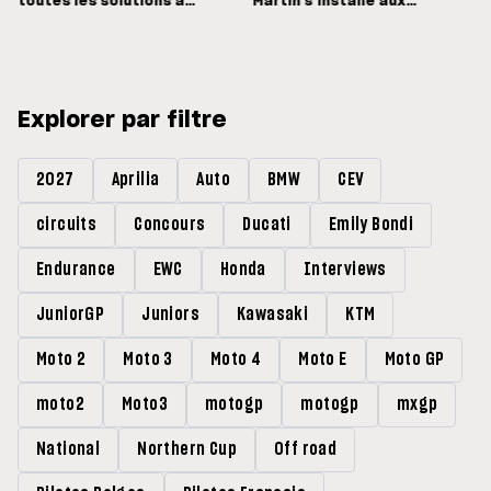
toutes les solutions à
Martin s'installe aux
Sepang
commandes
Explorer par filtre
2027
Aprilia
Auto
BMW
CEV
circuits
Concours
Ducati
Emily Bondi
Endurance
EWC
Honda
Interviews
JuniorGP
Juniors
Kawasaki
KTM
Moto 2
Moto 3
Moto 4
Moto E
Moto GP
moto2
Moto3
motogp
motogp
mxgp
National
Northern Cup
Off road