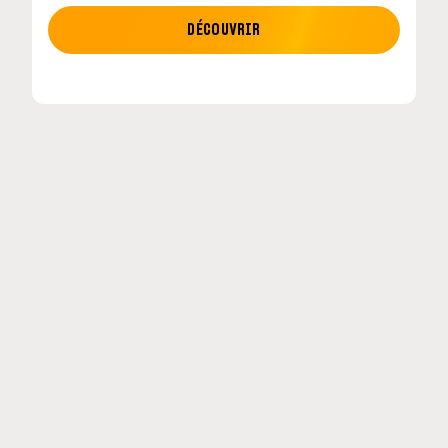
MOTO GP
DÉCOUVRIR
etour en
MotoGP : les cinq constructeurs signent un
accord historique pour 2027-2031