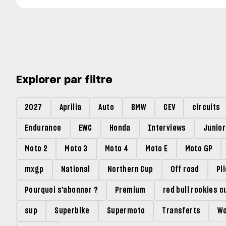
Explorer par filtre
2027
Aprilia
Auto
BMW
CEV
circuits
Endurance
EWC
Honda
Interviews
Junio
Moto 2
Moto 3
Moto 4
Moto E
Moto GP
mxgp
National
Northern Cup
Off road
Pi
Pourquoi s'abonner ?
Premium
red bull rookies c
sup
Superbike
Supermoto
Transferts
Wo