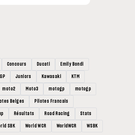
Concours
Ducati
Emily Bondi
rGP
Juniors
Kawasaki
KTM
moto2
Moto3
motogp
motogp
lotes Belges
Pilotes Francais
up
Résultats
Road Racing
Stats
rld SBK
World WCR
WorldWCR
WSBK