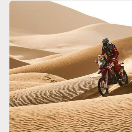
MOTO GP
 Ce club spécial dans
Silverstone : Horaires et P
arquez
Grande-Bretagne