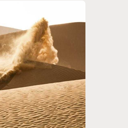
MOTO GP
rogramme du GP de
Zarco évite l'opération et vise un r
septembre