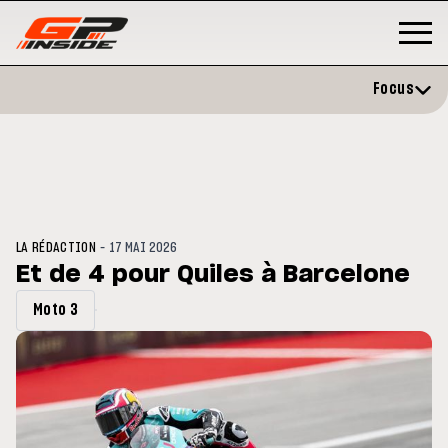
Focus
-
LA RÉDACTION
17 MAI 2026
Et de 4 pour Quiles à Barcelone
Moto 3
P
MOTO GP
stone : Horaires et
Zarco évite l'opération et vise 
amme du GP de Grande-
retour en septembre
gne