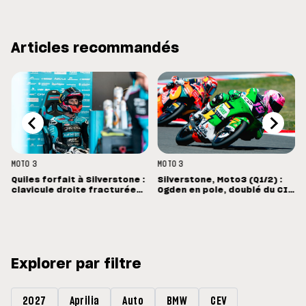
Articles recommandés
MOTO 3
MOTO 3
Quiles forfait à Silverstone :
Silverstone, Moto3 (Q1/2) :
clavicule droite fracturée
Ogden en pole, doublé du CIP
et opération dimanche à
en Grande-Bretagne
Madrid
Explorer par filtre
2027
Aprilia
Auto
BMW
CEV