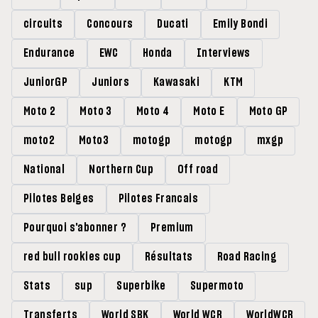
circuits
Concours
Ducati
Emily Bondi
Endurance
EWC
Honda
Interviews
JuniorGP
Juniors
Kawasaki
KTM
Moto 2
Moto 3
Moto 4
Moto E
Moto GP
moto2
Moto3
motogp
motogp
mxgp
National
Northern Cup
Off road
Pilotes Belges
Pilotes Francais
Pourquoi s'abonner ?
Premium
red bull rookies cup
Résultats
Road Racing
Stats
sup
Superbike
Supermoto
Transferts
World SBK
World WCR
WorldWCR