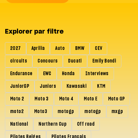
Explorer par filtre
2027
Aprilia
Auto
BMW
CEV
circuits
Concours
Ducati
Emily Bondi
Endurance
EWC
Honda
Interviews
JuniorGP
Juniors
Kawasaki
KTM
Moto 2
Moto 3
Moto 4
Moto E
Moto GP
moto2
Moto3
motogp
motogp
mxgp
National
Northern Cup
Off road
Pilotes Belges
Pilotes Francais