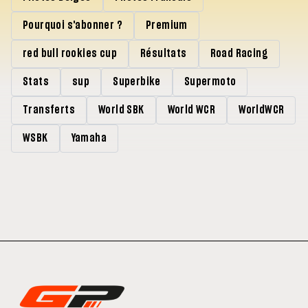
Pourquoi s'abonner ?
Premium
red bull rookies cup
Résultats
Road Racing
Stats
sup
Superbike
Supermoto
Transferts
World SBK
World WCR
WorldWCR
WSBK
Yamaha