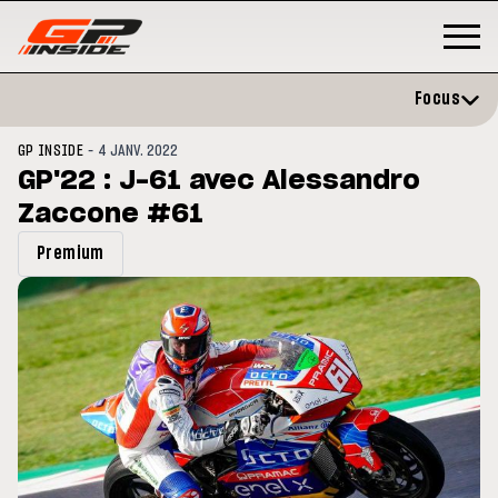
Focus
-
GP INSIDE
4 JANV. 2022
GP'22 : J-61 avec Alessandro
Zaccone #61
Premium
GP
MOTO GP
rstone : Horaires et
Zarco évite l'opération et vise
ramme du GP de Grande-
retour en septembre
agne