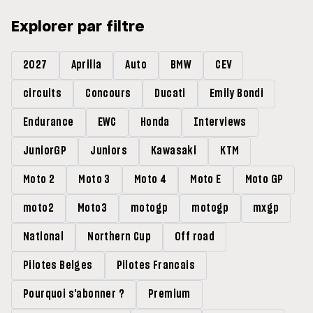
Explorer par filtre
2027
Aprilia
Auto
BMW
CEV
circuits
Concours
Ducati
Emily Bondi
Endurance
EWC
Honda
Interviews
JuniorGP
Juniors
Kawasaki
KTM
Moto 2
Moto 3
Moto 4
Moto E
Moto GP
moto2
Moto3
motogp
motogp
mxgp
National
Northern Cup
Off road
Pilotes Belges
Pilotes Francais
Pourquoi s'abonner ?
Premium