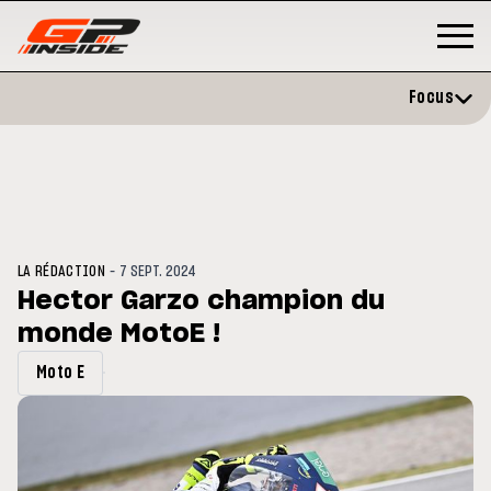
Focus
-
LA RÉDACTION
7 SEPT. 2024
Hector Garzo champion du
monde MotoE !
GP
MOTO GP
stone : Horaires et
Zarco évite l'opération et vise 
Moto E
amme du GP de Grande-
retour en septembre
gne