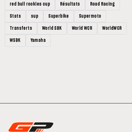
red bull rookies cup
Résultats
Road Racing
Stats
sup
Superbike
Supermoto
Transferts
World SBK
World WCR
WorldWCR
WSBK
Yamaha