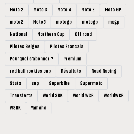
Moto 2
Moto 3
Moto 4
Moto E
Moto GP
moto2
Moto3
motogp
motogp
mxgp
National
Northern Cup
Off road
Pilotes Belges
Pilotes Francais
Pourquoi s'abonner ?
Premium
red bull rookies cup
Résultats
Road Racing
Stats
sup
Superbike
Supermoto
Transferts
World SBK
World WCR
WorldWCR
WSBK
Yamaha