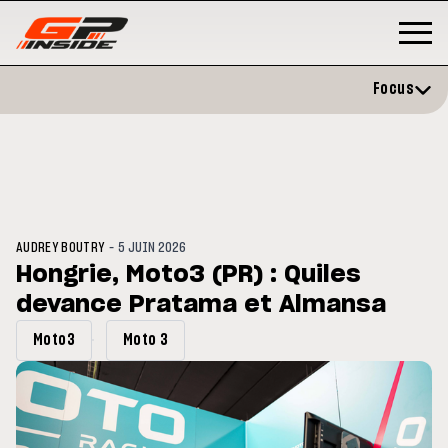
Focus
-
AUDREY BOUTRY
5 JUIN 2026
Hongrie, Moto3 (PR) : Quiles
devance Pratama et Almansa
P
MOTO GP
stone : Horaires et
Zarco évite l'opération et vise 
Moto3
Moto 3
amme du GP de Grande-
retour en septembre
gne