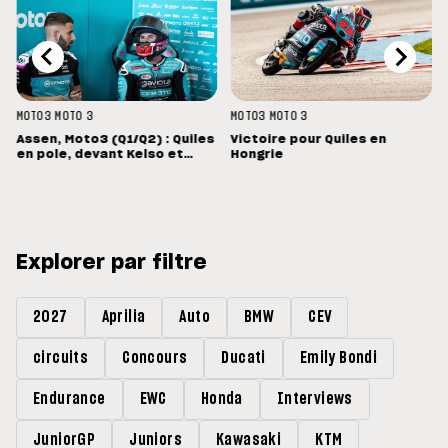
MOTO3
MOTO 3
MOTO3
MOTO 3
Assen, Moto3 (Q1/Q2) : Quiles
Victoire pour Quiles en
en pole, devant Kelso et
Hongrie
Uriarte
Explorer par filtre
2027
Aprilia
Auto
BMW
CEV
circuits
Concours
Ducati
Emily Bondi
Endurance
EWC
Honda
Interviews
JuniorGP
Juniors
Kawasaki
KTM