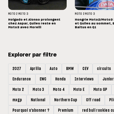
MOTO 2
MOTO 3
MOTO 2
MOTO 3
Holgado et Alonso prolongent
Hongrie Moto2/Moto3 :
chez Aspar, Quiles reste en
et Quiles au sommet, 
Moto3 avec Morelli
Baltus en Q1
Explorer par filtre
2027
Aprilia
Auto
BMW
CEV
circuits
Endurance
EWC
Honda
Interviews
Junio
Moto 2
Moto 3
Moto 4
Moto E
Moto GP
mxgp
National
Northern Cup
Off road
Pi
Pourquoi s'abonner ?
Premium
red bull rookies c