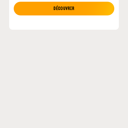
MOTO GP
DÉCOUVRIR
etour en
MotoGP : les cinq constructeurs signent un
accord historique pour 2027-2031