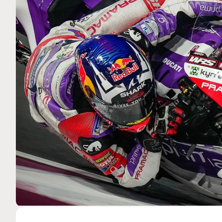
MOTO GP
 Ce club spécial dans
Silverstone : Horaires et P
arquez
Grande-Bretagne