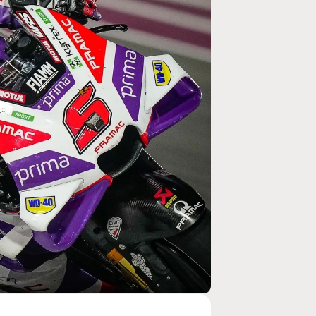
MOTO GP
rogramme du GP de
Zarco évite l'opération et vise un r
septembre