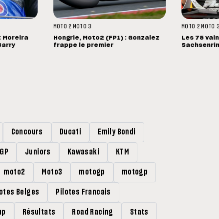
MOTO 2
MOTO 3
MOTO 2
MOTO 
 Moreira
Hongrie, Moto2 (FP1) : Gonzalez
Les 75 vai
Barry
frappe le premier
Sachsenri
Concours
Ducati
Emily Bondi
rGP
Juniors
Kawasaki
KTM
moto2
Moto3
motogp
motogp
lotes Belges
Pilotes Francais
up
Résultats
Road Racing
Stats