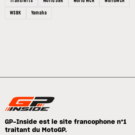
Transferts
World SBK
World WCR
WorldWCR
WSBK
Yamaha
GP-Inside est le site francophone n°1
traitant du MotoGP.