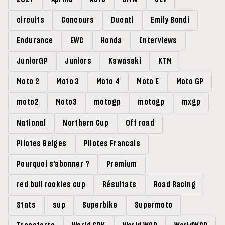
circuits
Concours
Ducati
Emily Bondi
Endurance
EWC
Honda
Interviews
JuniorGP
Juniors
Kawasaki
KTM
Moto 2
Moto 3
Moto 4
Moto E
Moto GP
moto2
Moto3
motogp
motogp
mxgp
National
Northern Cup
Off road
Pilotes Belges
Pilotes Francais
Pourquoi s'abonner ?
Premium
red bull rookies cup
Résultats
Road Racing
Stats
sup
Superbike
Supermoto