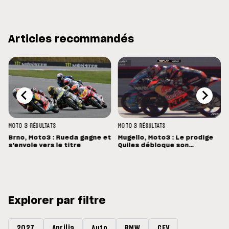
Articles recommandés
MOTO 3
RÉSULTATS
MOTO 3
RÉSULTATS
Brno, Moto3 : Rueda gagne et
Mugello, Moto3 : Le prodige
s'envole vers le titre
Quiles débloque son
compteur !
Explorer par filtre
2027
Aprilia
Auto
BMW
CEV