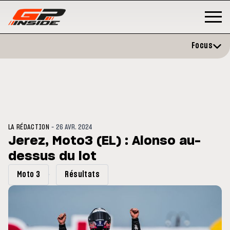
Focus
-
LA RÉDACTION
26 AVR. 2024
Jerez, Moto3 (EL) : Alonso au-
dessus du lot
P
MOTO GP
stone : Horaires et
Zarco évite l'opération et vise 
Moto 3
Résultats
amme du GP de Grande-
retour en septembre
gne