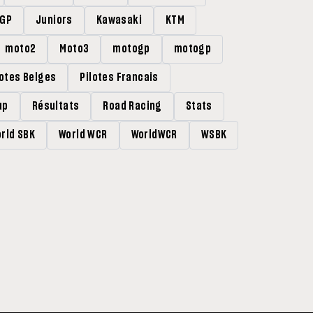
rGP
Juniors
Kawasaki
KTM
moto2
Moto3
motogp
motogp
lotes Belges
Pilotes Francais
up
Résultats
Road Racing
Stats
rld SBK
World WCR
WorldWCR
WSBK