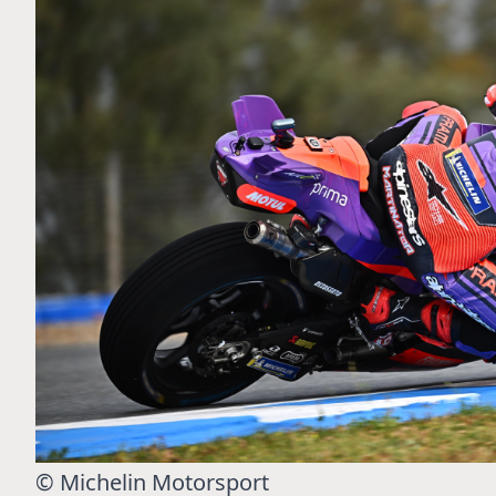
MOTO GP
 Ce club spécial dans
Silverstone : Horaires et Pr
rquez
Grande-Bretagne
© Michelin Motorsport