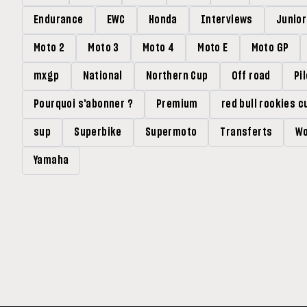
Endurance
EWC
Honda
Interviews
Junio
Moto 2
Moto 3
Moto 4
Moto E
Moto GP
mxgp
National
Northern Cup
Off road
Pi
Pourquoi s'abonner ?
Premium
red bull rookies c
sup
Superbike
Supermoto
Transferts
Wo
Yamaha