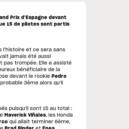
rand Prix d'Espagne devant
e 15 de pilotes sont partis
 l'histoire et ce sera sans
vait jamais été aussi
t pas trompée. Elle a assisté
eureux bénéficiaire de la
pose devant le rookie
Pedro
mprobable 3ème alors qu'il
és puisqu'il sont 15 au total :
de
Maverick Viñales
, les Honda
rco
qui allait terminer 6ème,
ue
Brad Binder
et
Enea