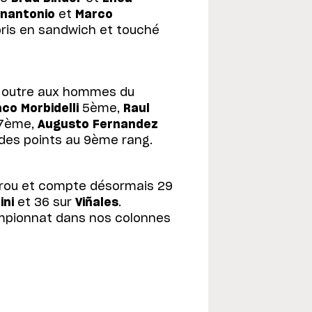
nnantonio
et
Marco
pris en sandwich et touché
, outre aux hommes du
co Morbidelli
5ème,
Raul
7ème,
Augusto Fernandez
des points au 9ème rang.
 trou et compte désormais 29
ini
et 36 sur
Viñales
.
mpionnat dans nos colonnes