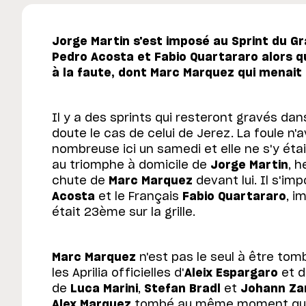
Jorge Martin s'est imposé au Sprint du G
Pedro Acosta et Fabio Quartararo alors qu
à la faute, dont Marc Marquez qui menait
Il y a des sprints qui resteront gravés dans
doute le cas de celui de Jerez. La foule n'a
nombreuse ici un samedi et elle ne s'y étai
au triomphe à domicile de
Jorge Martin
, h
chute de
Marc Marquez
devant lui. Il s'im
Acosta
et le Français
Fabio Quartararo
, i
était 23ème sur la grille.
Marc Marquez
n'est pas le seul à être tomb
les Aprilia officielles d'
Aleix Espargaro
et 
de
Luca Marini
,
Stefan Bradl
et
Johann Za
Alex Marquez
tombé au même moment q