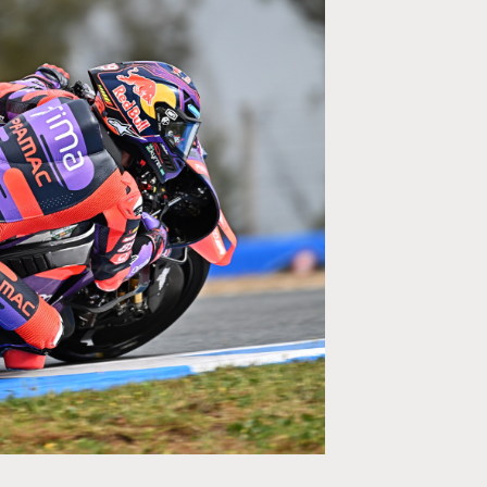
MOTO GP
ogramme du GP de
Zarco évite l'opération et vise un re
septembre