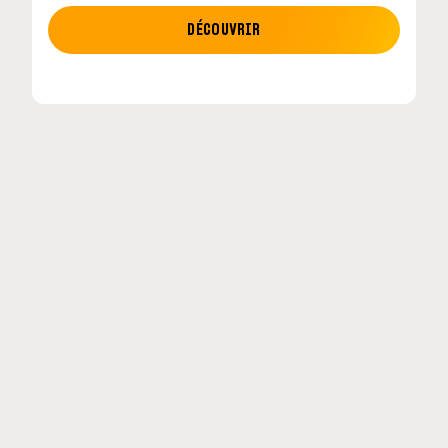
MOTO GP
DÉCOUVRIR
tour en
MotoGP : les cinq constructeurs signent un
accord historique pour 2027-2031