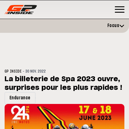
Focus
-
GP INSIDE
30 NOV. 2022
La billeterie de Spa 2023 ouvre,
surprises pour les plus rapides !
GP
MOTO GP
rstone : Horaires et
Zarco évite l'opération et vise 
Endurance
amme du GP de Grande-
retour en septembre
agne