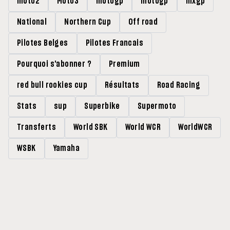
moto2
Moto3
motogp
motogp
mxgp
National
Northern Cup
Off road
Pilotes Belges
Pilotes Francais
Pourquoi s'abonner ?
Premium
red bull rookies cup
Résultats
Road Racing
Stats
sup
Superbike
Supermoto
Transferts
World SBK
World WCR
WorldWCR
WSBK
Yamaha