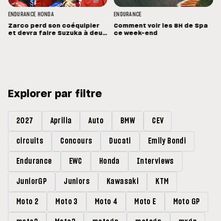
ENDURANCE
HONDA
ENDURANCE
Zarco perd son coéquipier
Comment voir les 8H de Spa
et devra faire Suzuka à deux
ce week-end
!
Explorer par filtre
2027
Aprilia
Auto
BMW
CEV
circuits
Concours
Ducati
Emily Bondi
Endurance
EWC
Honda
Interviews
JuniorGP
Juniors
Kawasaki
KTM
Moto 2
Moto 3
Moto 4
Moto E
Moto GP