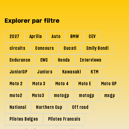
Explorer par filtre
2027
Aprilia
Auto
BMW
CEV
circuits
Concours
Ducati
Emily Bondi
Endurance
EWC
Honda
Interviews
JuniorGP
Juniors
Kawasaki
KTM
Moto 2
Moto 3
Moto 4
Moto E
Moto GP
moto2
Moto3
motogp
motogp
mxgp
National
Northern Cup
Off road
Pilotes Belges
Pilotes Francais