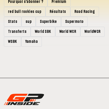
Pourquoi s'abonner ?
Premium
red bull rookies cup
Résultats
Road Racing
Stats
sup
Superbike
Supermoto
Transferts
World SBK
World WCR
WorldWCR
WSBK
Yamaha