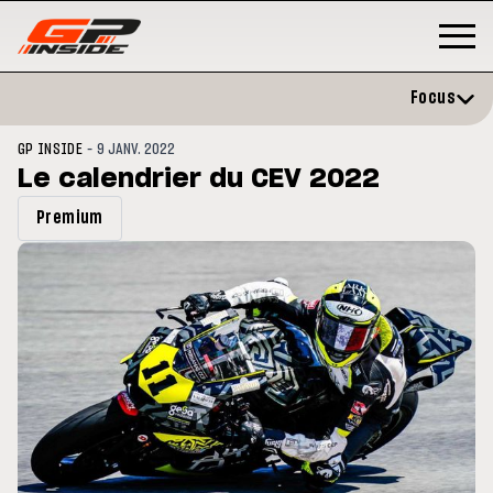
Focus
-
GP INSIDE
9 JANV. 2022
Le calendrier du CEV 2022
Premium
MOTO GP
MOTO GP
t
Zarco évite l'opération et vise un
MotoGP : l
ande-
retour en septembre
signent un
2027-203