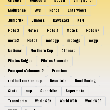
circuits
Concours
Ducati
Emily Bondi
Endurance
EWC
Honda
Interviews
JuniorGP
Juniors
Kawasaki
KTM
Moto 2
Moto 3
Moto 4
Moto E
Moto GP
moto2
Moto3
motogp
motogp
mxgp
National
Northern Cup
Off road
Pilotes Belges
Pilotes Francais
Pourquoi s'abonner ?
Premium
red bull rookies cup
Résultats
Road Racing
Stats
sup
Superbike
Supermoto
Transferts
World SBK
World WCR
WorldWCR