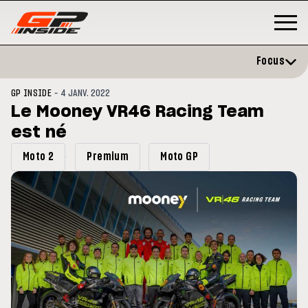
Focus
-
GP INSIDE
4 JANV. 2022
Le Mooney VR46 Racing Team
est né
Moto 2
Premium
Moto GP
3
MOTO GP
s opéré avec succès de la
Silverstone : Horaires et
cule droite à Madrid
Programme du GP de Grande-
Bretagne