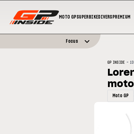
MOTO GP
SUPERBIKE
DIVERS
PREMIUM
Focus
-
GP INSIDE
13
Loren
moto
Moto GP