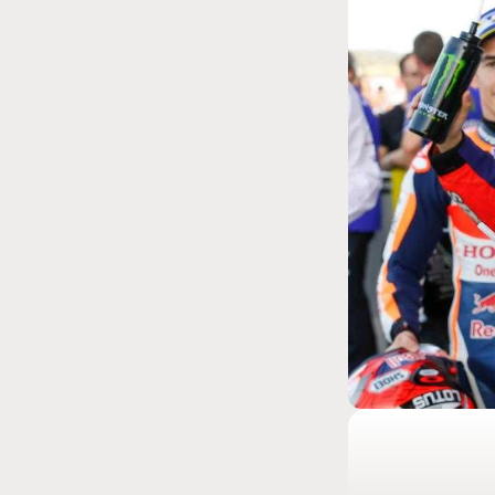
MOTO GP
 Ce club spécial dans
Silverstone : Horaires et P
arquez
Grande-Bretagne