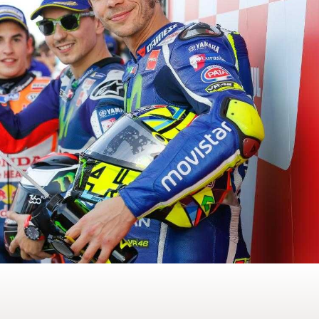
MOTO GP
rogramme du GP de
Zarco évite l'opération et vise un r
septembre