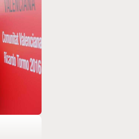
MOTO GP
etour en
MotoGP : les cinq constructeurs signent un
accord historique pour 2027-2031