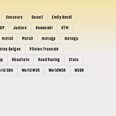
Concours
Ducati
Emily Bondi
rGP
Juniors
Kawasaki
KTM
moto2
Moto3
motogp
motogp
lotes Belges
Pilotes Francais
up
Résultats
Road Racing
Stats
rld SBK
World WCR
WorldWCR
WSBK