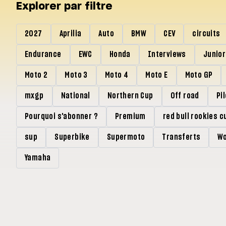
Explorer par filtre
2027
Aprilia
Auto
BMW
CEV
circuits
Endurance
EWC
Honda
Interviews
Junio
Moto 2
Moto 3
Moto 4
Moto E
Moto GP
mxgp
National
Northern Cup
Off road
Pi
Pourquoi s'abonner ?
Premium
red bull rookies c
sup
Superbike
Supermoto
Transferts
Wo
Yamaha