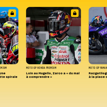
EMIUM
MOTO GP
HONDA
PREMIUM
MOTO GP
YAMA
 Une
Loin au Mugello, Zarco a « du mal
Razgatliog
tte spirale
à comprendre »
à la place 