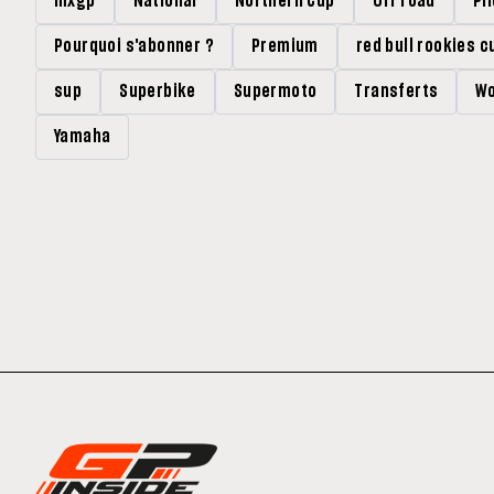
mxgp
National
Northern Cup
Off road
Pi
Pourquoi s'abonner ?
Premium
red bull rookies c
sup
Superbike
Supermoto
Transferts
Wo
Yamaha