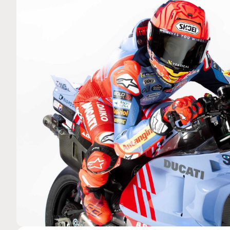
MOTO GP
 Ce club spécial dans
Silverstone : Horaires et Pr
arquez
Grande-Bretagne