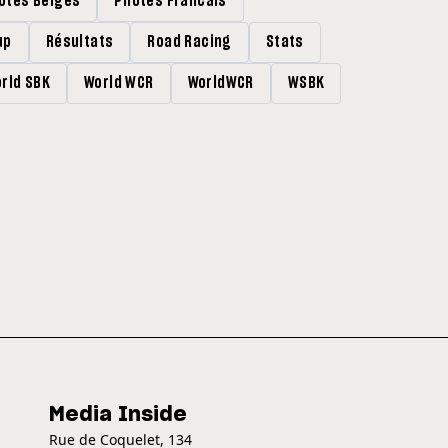
lotes Belges
Pilotes Francais
up
Résultats
Road Racing
Stats
rld SBK
World WCR
WorldWCR
WSBK
Media Inside
Rue de Coquelet, 134