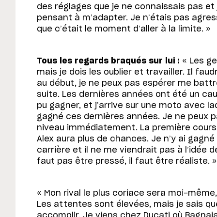
des réglages que je ne connaissais pas et j
pensant à m’adapter. Je n’étais pas agressi
que c’était le moment d’aller à la limite. »
Tous les regards braqués sur lui :
« Les ge
mais je dois les oublier et travailler. Il fau
au début, je ne peux pas espérer me battre
suite. Les dernières années ont été un cau
pu gagner, et j’arrive sur une moto avec la
gagné ces dernières années. Je ne peux pa
niveau immédiatement. La première course
Alex aura plus de chances. Je n’y ai gagn
carrière et il ne me viendrait pas à l’idée d
faut pas être pressé, il faut être réaliste. »
« Mon rival le plus coriace sera moi-même,
Les attentes sont élevées, mais je sais que 
accomplir. Je viens chez Ducati où Bagnaia