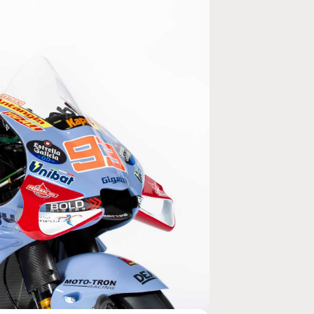
MOTO GP
ogramme du GP de
Zarco évite l'opération et vise un re
septembre