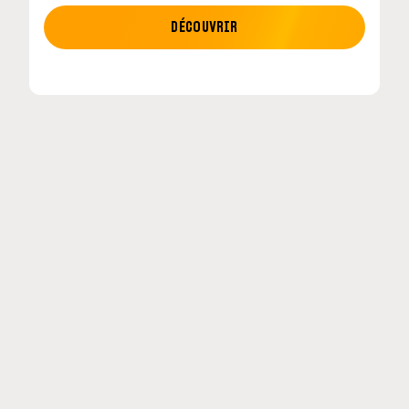
MOTO GP
DÉCOUVRIR
tour en
MotoGP : les cinq constructeurs signent un
accord historique pour 2027-2031