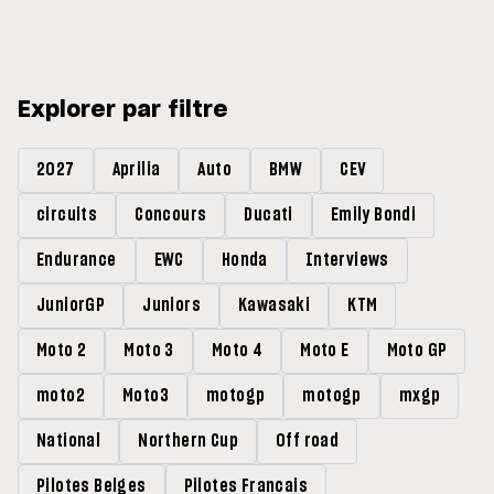
Explorer par filtre
2027
Aprilia
Auto
BMW
CEV
circuits
Concours
Ducati
Emily Bondi
Endurance
EWC
Honda
Interviews
JuniorGP
Juniors
Kawasaki
KTM
Moto 2
Moto 3
Moto 4
Moto E
Moto GP
moto2
Moto3
motogp
motogp
mxgp
National
Northern Cup
Off road
Pilotes Belges
Pilotes Francais