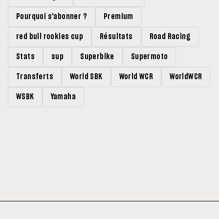
Pourquoi s'abonner ?
Premium
red bull rookies cup
Résultats
Road Racing
Stats
sup
Superbike
Supermoto
Transferts
World SBK
World WCR
WorldWCR
WSBK
Yamaha