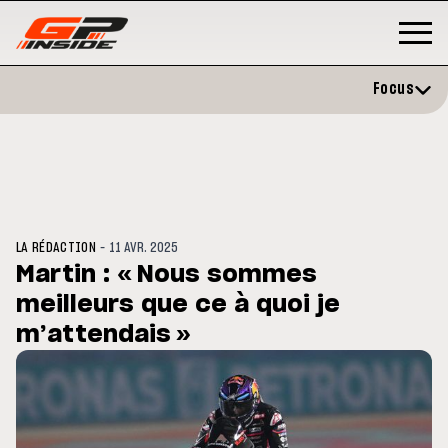
Focus
-
LA RÉDACTION
11 AVR. 2025
Martin : « Nous sommes
meilleurs que ce à quoi je
GP
MOTO GP
rstone : Horaires et
m’attendais »
Zarco évite l'opération et vise
amme du GP de Grande-
retour en septembre
agne