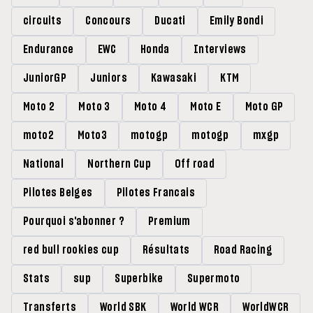
circuits
Concours
Ducati
Emily Bondi
Endurance
EWC
Honda
Interviews
JuniorGP
Juniors
Kawasaki
KTM
Moto 2
Moto 3
Moto 4
Moto E
Moto GP
moto2
Moto3
motogp
motogp
mxgp
National
Northern Cup
Off road
Pilotes Belges
Pilotes Francais
Pourquoi s'abonner ?
Premium
red bull rookies cup
Résultats
Road Racing
Stats
sup
Superbike
Supermoto
Transferts
World SBK
World WCR
WorldWCR