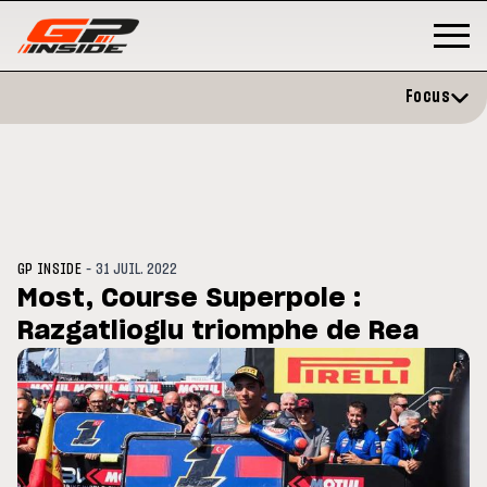
Focus
-
GP INSIDE
31 JUIL. 2022
Most, Course Superpole :
Razgatlioglu triomphe de Rea
GP
MOTO GP
stone : Horaires et
Zarco évite l'opération et vise 
amme du GP de Grande-
retour en septembre
gne