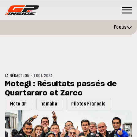
Focus
-
LA RÉDACTION
1 OCT. 2024
Motegi : Résultats passés de
Quartararo et Zarco
GP
MOTO GP
stone : Horaires et
Zarco évite l'opération et vise 
Moto GP
Yamaha
Pilotes Francais
amme du GP de Grande-
retour en septembre
gne