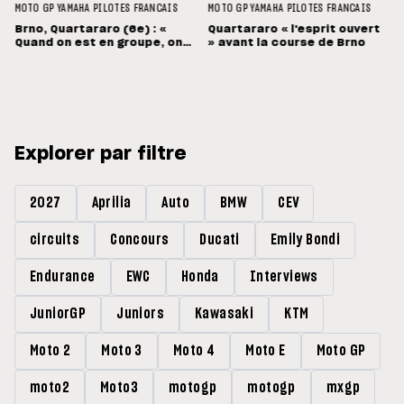
MOTO GP
YAMAHA
PILOTES FRANCAIS
MOTO GP
YAMAHA
PILOTES FRANCAIS
Brno, Quartararo (6e) : «
Quartararo « l'esprit ouvert
Quand on est en groupe, on
» avant la course de Brno
souffre »
Explorer par filtre
2027
Aprilia
Auto
BMW
CEV
circuits
Concours
Ducati
Emily Bondi
Endurance
EWC
Honda
Interviews
JuniorGP
Juniors
Kawasaki
KTM
Moto 2
Moto 3
Moto 4
Moto E
Moto GP
moto2
Moto3
motogp
motogp
mxgp