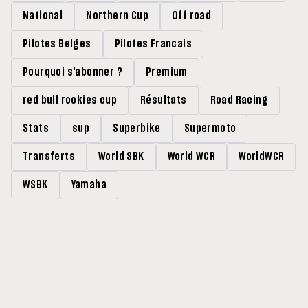
National
Northern Cup
Off road
Pilotes Belges
Pilotes Francais
Pourquoi s'abonner ?
Premium
red bull rookies cup
Résultats
Road Racing
Stats
sup
Superbike
Supermoto
Transferts
World SBK
World WCR
WorldWCR
WSBK
Yamaha