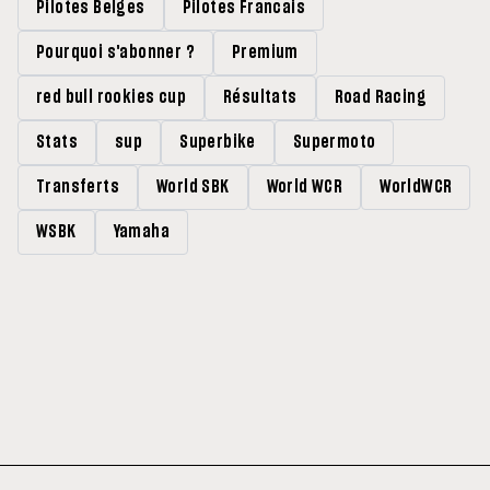
Pilotes Belges
Pilotes Francais
Pourquoi s'abonner ?
Premium
red bull rookies cup
Résultats
Road Racing
Stats
sup
Superbike
Supermoto
Transferts
World SBK
World WCR
WorldWCR
WSBK
Yamaha