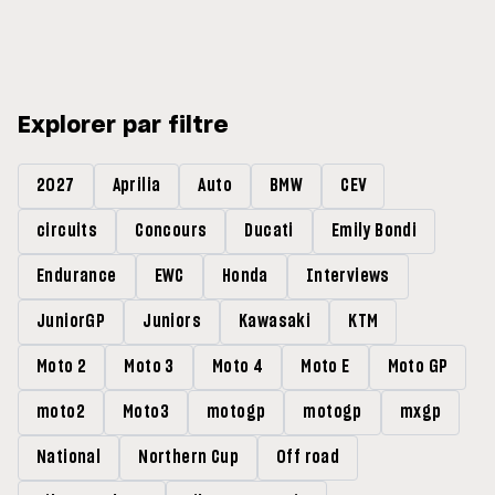
souffre »
Explorer par filtre
2027
Aprilia
Auto
BMW
CEV
circuits
Concours
Ducati
Emily Bondi
Endurance
EWC
Honda
Interviews
JuniorGP
Juniors
Kawasaki
KTM
Moto 2
Moto 3
Moto 4
Moto E
Moto GP
moto2
Moto3
motogp
motogp
mxgp
National
Northern Cup
Off road