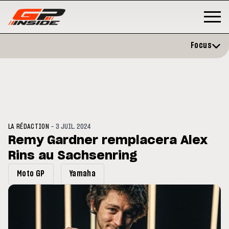
Focus
-
LA RÉDACTION
3 JUIL. 2024
Remy Gardner remplacera Alex
Rins au Sachsenring
GP
MOTO GP
stone : Horaires et
Zarco évite l'opération et vise 
Moto GP
Yamaha
amme du GP de Grande-
retour en septembre
gne