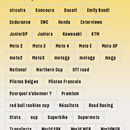
circuits
Concours
Ducati
Emily Bondi
Endurance
EWC
Honda
Interviews
JuniorGP
Juniors
Kawasaki
KTM
Moto 2
Moto 3
Moto 4
Moto E
Moto GP
moto2
Moto3
motogp
motogp
mxgp
National
Northern Cup
Off road
Pilotes Belges
Pilotes Francais
Pourquoi s'abonner ?
Premium
red bull rookies cup
Résultats
Road Racing
Stats
sup
Superbike
Supermoto
Transferts
World SBK
World WCR
WorldWCR