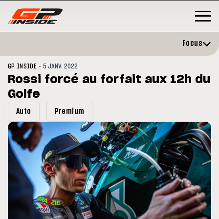
Focus
-
GP INSIDE
5 JANV. 2022
Rossi forcé au forfait aux 12h du
Golfe
Auto
Premium
3
MOTO GP
s opéré avec succès de la
Silverstone : Horaires et
cule droite à Madrid
Programme du GP de Grande-
Bretagne