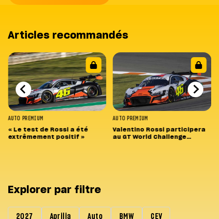
Articles recommandés
AUTO
PREMIUM
AUTO
PREMIUM
« Le test de Rossi a été
Valentino Rossi participera
extrêmement positif »
au GT World Challenge
Europe 2022
Explorer par filtre
2027
Aprilia
Auto
BMW
CEV