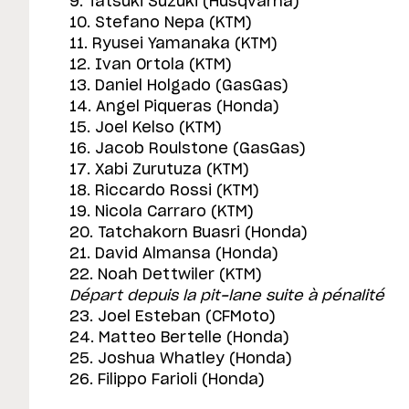
9. Tatsuki Suzuki (Husqvarna)
10. Stefano Nepa (KTM)
11. Ryusei Yamanaka (KTM)
12. Ivan Ortola (KTM)
13. Daniel Holgado (GasGas)
14. Angel Piqueras (Honda)
15. Joel Kelso (KTM)
16. Jacob Roulstone (GasGas)
17. Xabi Zurutuza (KTM)
18. Riccardo Rossi (KTM)
19. Nicola Carraro (KTM)
20. Tatchakorn Buasri (Honda)
21. David Almansa (Honda)
22. Noah Dettwiler (KTM)
Départ depuis la pit-lane suite à pénalité
23. Joel Esteban (CFMoto)
24. Matteo Bertelle (Honda)
25. Joshua Whatley (Honda)
26. Filippo Farioli (Honda)