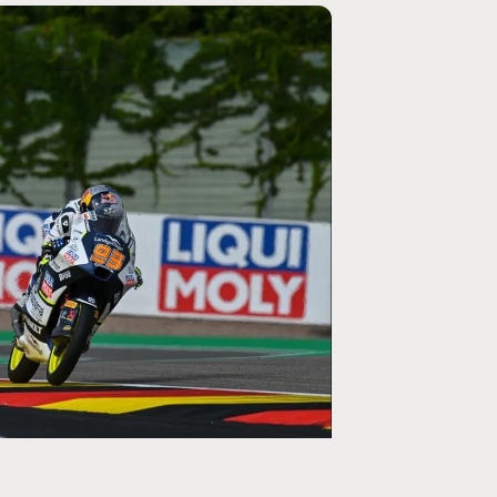
MOTO GP
ogramme du GP de
Zarco évite l'opération et vise un r
septembre