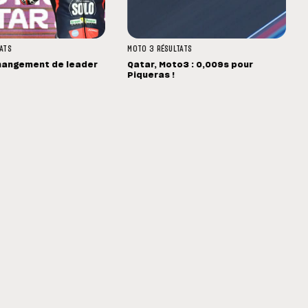
ATS
MOTO 3
RÉSULTATS
hangement de leader
Qatar, Moto3 : 0,009s pour
Piqueras !