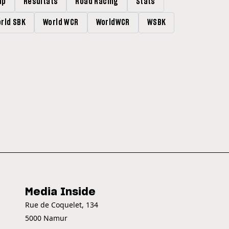
up
Résultats
Road Racing
Stats
rld SBK
World WCR
WorldWCR
WSBK
Media Inside
Rue de Coquelet, 134
5000 Namur