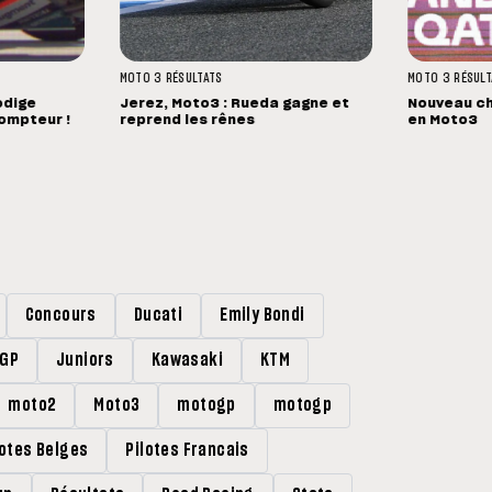
MOTO 3
RÉSULTATS
MOTO 3
RÉSULT
odige
Jerez, Moto3 : Rueda gagne et
Nouveau c
ompteur !
reprend les rênes
en Moto3
Concours
Ducati
Emily Bondi
rGP
Juniors
Kawasaki
KTM
moto2
Moto3
motogp
motogp
lotes Belges
Pilotes Francais