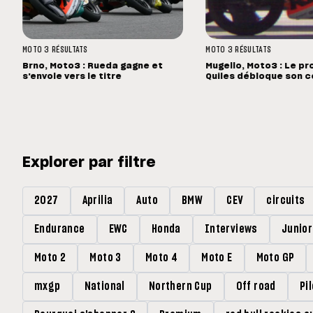
MOTO 3
RÉSULTATS
MOTO 3
RÉSULTATS
Brno, Moto3 : Rueda gagne et
Mugello, Moto3 : Le pr
s'envole vers le titre
Quiles débloque son c
Explorer par filtre
2027
Aprilia
Auto
BMW
CEV
circuits
Endurance
EWC
Honda
Interviews
Junio
Moto 2
Moto 3
Moto 4
Moto E
Moto GP
mxgp
National
Northern Cup
Off road
Pi