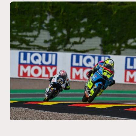
MOTO GP
 Ce club spécial dans
Silverstone : Horaires et Pr
arquez
Grande-Bretagne