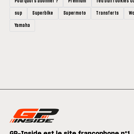
Pourquoi s'abonner ?
Premium
red bull rookies c
sup
Superbike
Supermoto
Transferts
Wo
Yamaha
GP-Inside est le site francophone n°1