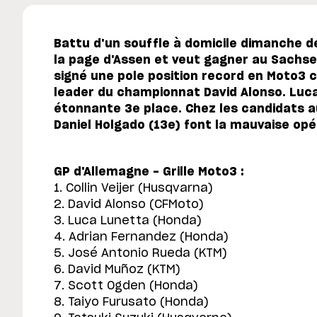
Battu d'un souffle à domicile dimanche der
la page d'Assen et veut gagner au Sachsen
signé une pole position record en Moto3 
leader du championnat David Alonso. Luca
étonnante 3e place. Chez les candidats au
Daniel Holgado (13e) font la mauvaise opé
GP d'Allemagne - Grille Moto3 :
1. Collin Veijer (Husqvarna)
2. David Alonso (CFMoto)
3. Luca Lunetta (Honda)
4. Adrian Fernandez (Honda)
5. José Antonio Rueda (KTM)
6. David Muñoz (KTM)
7. Scott Ogden (Honda)
8. Taiyo Furusato (Honda)