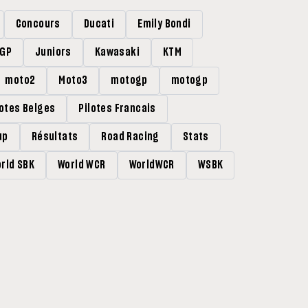
Concours
Ducati
Emily Bondi
rGP
Juniors
Kawasaki
KTM
moto2
Moto3
motogp
motogp
lotes Belges
Pilotes Francais
up
Résultats
Road Racing
Stats
rld SBK
World WCR
WorldWCR
WSBK