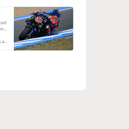
cati
pour
e à
rs.
a Rédaction
bio