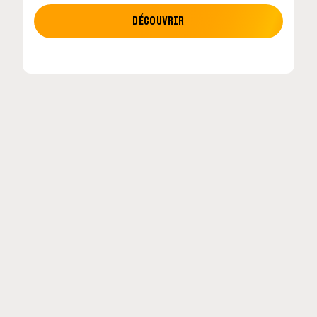
MOTO GP
DÉCOUVRIR
tour en
MotoGP : les cinq constructeurs signent un
accord historique pour 2027-2031