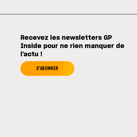
Recevez les newsletters GP
Inside pour ne rien manquer de
l'actu !
S'ABONNER
Agite les codes ! (• ◡•) ❤ I-Logics