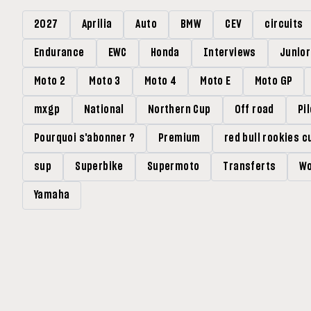
2027
Aprilia
Auto
BMW
CEV
circuits
Endurance
EWC
Honda
Interviews
Junio
Moto 2
Moto 3
Moto 4
Moto E
Moto GP
mxgp
National
Northern Cup
Off road
Pi
Pourquoi s'abonner ?
Premium
red bull rookies c
sup
Superbike
Supermoto
Transferts
Wo
Yamaha