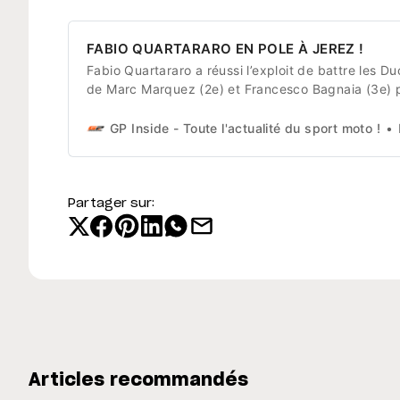
FABIO QUARTARARO EN POLE À JEREZ !
Fabio Quartararo a réussi l’exploit de battre les Du
de Marc Marquez (2e) et Francesco Bagnaia (3e) 
décrocher la pole position du Grand Prix d’Espagn
Jerez. Une première pour Yamaha depuis 1 134 jou
GP Inside - Toute l'actualité du sport moto !
L
* Impressionnant depuis le début du week-end, Fa
Quartararo décroche la pole position à Jerez
Partager sur:
Articles recommandés