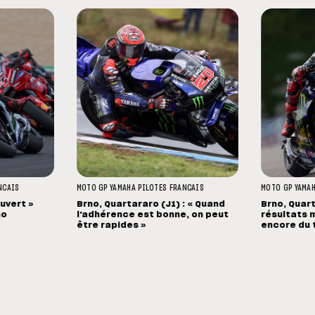
NCAIS
MOTO GP
YAMAHA
PILOTES FRANCAIS
MOTO GP
YAMA
ouvert »
Brno, Quartararo (J1) : « Quand
Brno, Quart
no
l'adhérence est bonne, on peut
résultats m
être rapides »
encore du t