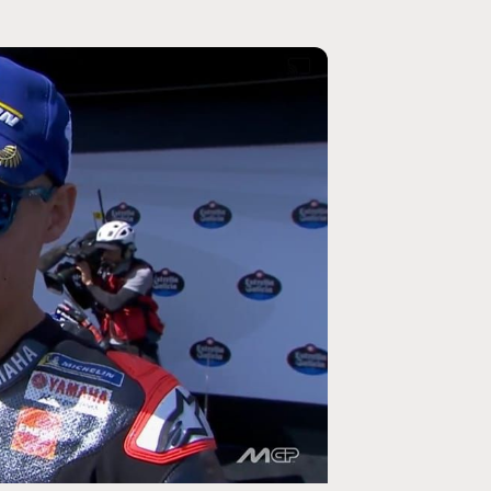
MOTO GP
ogramme du GP de
Zarco évite l'opération et vise un re
septembre