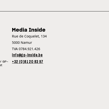
Media Inside
Rue de Coquelet, 134
5000 Namur
TVA 0784.921.426
info@gp-inside.be
+32 (0)81 20 83 97
ur GP-
et
©Copyright
| 2026
GP INSIDE - TOUTE L'ACTUALITÉ DU SPORT MOTO !
ICY