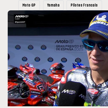
MOTO GP
Moto GP
Yamaha
Pilotes Francais
 Ce club spécial dans
Silverstone : Horaires et Pr
arquez
Grande-Bretagne