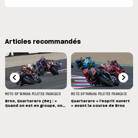
Articles recommandés
MOTO GP
YAMAHA
PILOTES FRANCAIS
MOTO GP
YAMAHA
PILOTES FRANCAIS
Brno, Quartararo (6e) : «
Quartararo « l'esprit ouvert
Quand on est en groupe, on
» avant la course de Brno
souffre »