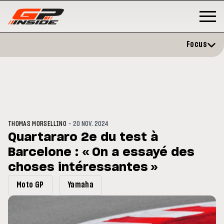
Focus
-
THOMAS MORSELLINO
20 NOV. 2024
Quartararo 2e du test à
Barcelone : « On a essayé des
P
MOTO GP
stone : Horaires et
choses intéressantes »
Zarco évite l'opération et vise 
amme du GP de Grande-
retour en septembre
gne
Moto GP
Yamaha