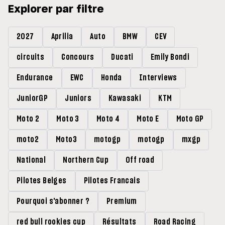
Explorer par filtre
2027
Aprilia
Auto
BMW
CEV
circuits
Concours
Ducati
Emily Bondi
Endurance
EWC
Honda
Interviews
JuniorGP
Juniors
Kawasaki
KTM
Moto 2
Moto 3
Moto 4
Moto E
Moto GP
moto2
Moto3
motogp
motogp
mxgp
National
Northern Cup
Off road
Pilotes Belges
Pilotes Francais
Pourquoi s'abonner ?
Premium
red bull rookies cup
Résultats
Road Racing