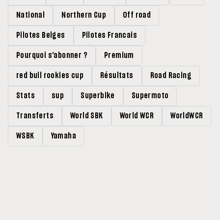
National
Northern Cup
Off road
Pilotes Belges
Pilotes Francais
Pourquoi s'abonner ?
Premium
red bull rookies cup
Résultats
Road Racing
Stats
sup
Superbike
Supermoto
Transferts
World SBK
World WCR
WorldWCR
WSBK
Yamaha