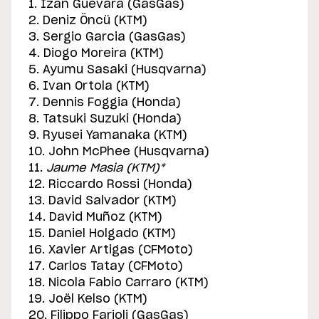
1. Izan Guevara (GasGas)
2. Deniz Öncü (KTM)
3. Sergio Garcia (GasGas)
4. Diogo Moreira (KTM)
5. Ayumu Sasaki (Husqvarna)
6. Ivan Ortola (KTM)
7. Dennis Foggia (Honda)
8. Tatsuki Suzuki (Honda)
9. Ryusei Yamanaka (KTM)
10. John McPhee (Husqvarna)
11.
Jaume Masia (KTM)*
12. Riccardo Rossi (Honda)
13. David Salvador (KTM)
14. David Muñoz (KTM)
15. Daniel Holgado (KTM)
16. Xavier Artigas (CFMoto)
17. Carlos Tatay (CFMoto)
18. Nicola Fabio Carraro (KTM)
19. Joël Kelso (KTM)
20. Filippo Farioli (GasGas)