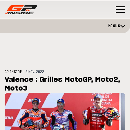
Focus
-
GP INSIDE
5 NOV. 2022
Valence : Grilles MotoGP, Moto2,
Moto3
P
MOTOGP
/ MOTO GP
évite l'opération et vise un
Doublé Trackhouse en Sprint
r en septembre