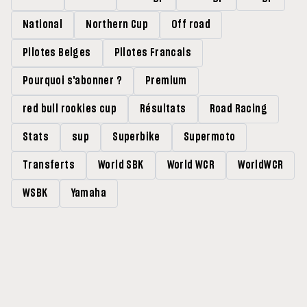
National
Northern Cup
Off road
Pilotes Belges
Pilotes Francais
Pourquoi s'abonner ?
Premium
red bull rookies cup
Résultats
Road Racing
Stats
sup
Superbike
Supermoto
Transferts
World SBK
World WCR
WorldWCR
WSBK
Yamaha