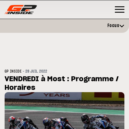
Focus
-
GP INSIDE
28 JUIL. 2022
VENDREDI à Most : Programme /
Horaires
GP
MOTOGP
/ MOTO GP
évite l'opération et vise un
Doublé Trackhouse en Sprint
r en septembre