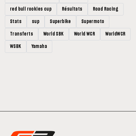
red bull rookies cup
Résultats
Road Racing
Stats
sup
Superbike
Supermoto
Transferts
World SBK
World WCR
WorldWCR
WSBK
Yamaha