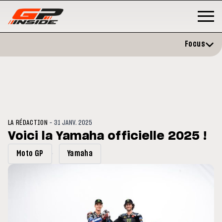
Focus
-
LA RÉDACTION
31 JANV. 2025
Voici la Yamaha officielle 2025 !
Moto GP
Yamaha
GP
MOTO GP
rstone : Horaires et
Zarco évite l'opération et vise
amme du GP de Grande-
retour en septembre
agne