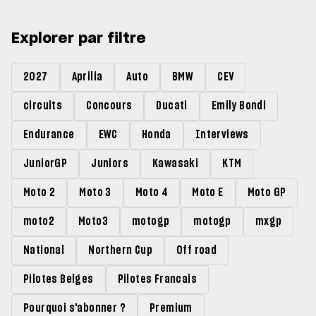
Explorer par filtre
2027
Aprilia
Auto
BMW
CEV
circuits
Concours
Ducati
Emily Bondi
Endurance
EWC
Honda
Interviews
JuniorGP
Juniors
Kawasaki
KTM
Moto 2
Moto 3
Moto 4
Moto E
Moto GP
moto2
Moto3
motogp
motogp
mxgp
National
Northern Cup
Off road
Pilotes Belges
Pilotes Francais
Pourquoi s'abonner ?
Premium