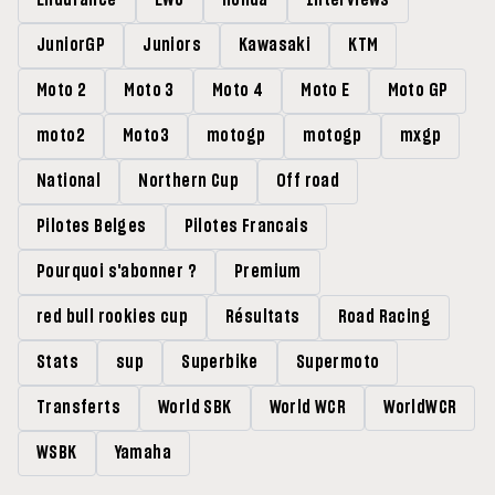
Endurance
EWC
Honda
Interviews
JuniorGP
Juniors
Kawasaki
KTM
Moto 2
Moto 3
Moto 4
Moto E
Moto GP
moto2
Moto3
motogp
motogp
mxgp
National
Northern Cup
Off road
Pilotes Belges
Pilotes Francais
Pourquoi s'abonner ?
Premium
red bull rookies cup
Résultats
Road Racing
Stats
sup
Superbike
Supermoto
Transferts
World SBK
World WCR
WorldWCR
WSBK
Yamaha