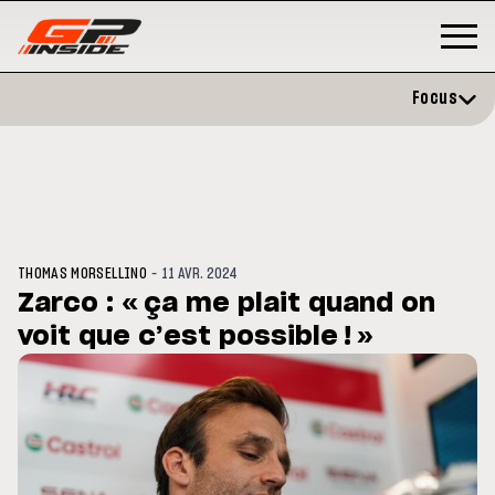
Focus
-
THOMAS MORSELLINO
11 AVR. 2024
Zarco : « ça me plait quand on
voit que c’est possible ! »
GP
MOTO GP
rstone : Horaires et
Zarco évite l'opération et vise 
amme du GP de Grande-
retour en septembre
agne