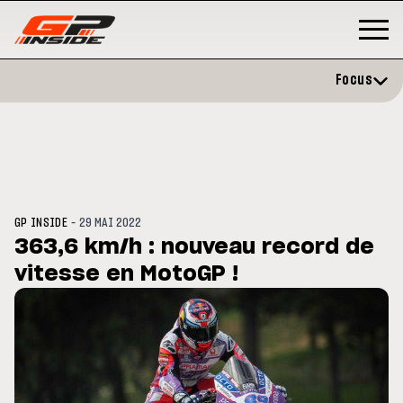
Focus
-
GP INSIDE
29 MAI 2022
363,6 km/h : nouveau record de
vitesse en MotoGP !
GP
MOTOGP
/ MOTO GP
 évite l'opération et vise un
Doublé Trackhouse en Sprint
r en septembre