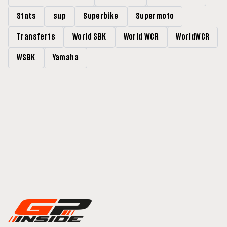
Stats
sup
Superbike
Supermoto
Transferts
World SBK
World WCR
WorldWCR
WSBK
Yamaha