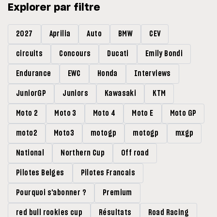
Explorer par filtre
2027
Aprilia
Auto
BMW
CEV
circuits
Concours
Ducati
Emily Bondi
Endurance
EWC
Honda
Interviews
JuniorGP
Juniors
Kawasaki
KTM
Moto 2
Moto 3
Moto 4
Moto E
Moto GP
moto2
Moto3
motogp
motogp
mxgp
National
Northern Cup
Off road
Pilotes Belges
Pilotes Francais
Pourquoi s'abonner ?
Premium
red bull rookies cup
Résultats
Road Racing