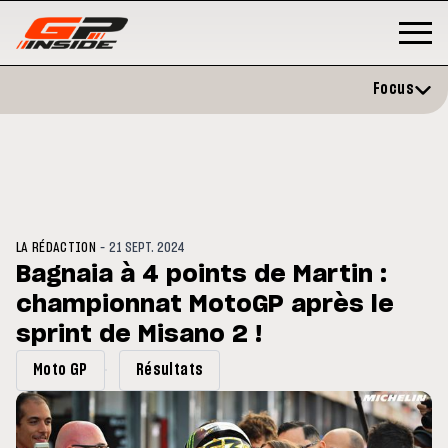
Focus
-
LA RÉDACTION
21 SEPT. 2024
Bagnaia à 4 points de Martin :
championnat MotoGP après le
GP
MOTO GP
rstone : Horaires et
sprint de Misano 2 !
Zarco évite l'opération et vise
amme du GP de Grande-
retour en septembre
agne
Moto GP
Résultats