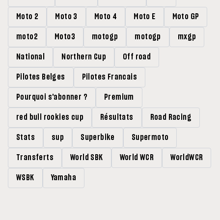
Moto 2
Moto 3
Moto 4
Moto E
Moto GP
moto2
Moto3
motogp
motogp
mxgp
National
Northern Cup
Off road
Pilotes Belges
Pilotes Francais
Pourquoi s'abonner ?
Premium
red bull rookies cup
Résultats
Road Racing
Stats
sup
Superbike
Supermoto
Transferts
World SBK
World WCR
WorldWCR
WSBK
Yamaha