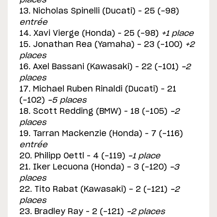
places
13. Nicholas Spinelli (Ducati) – 25 (-98)
entrée
14. Xavi Vierge (Honda) – 25 (-98)
+1 place
15. Jonathan Rea (Yamaha) - 23 (-100)
+2
places
16. Axel Bassani (Kawasaki) – 22 (-101)
-2
places
17. Michael Ruben Rinaldi (Ducati) – 21
(-102)
-5 places
18. Scott Redding (BMW) – 18 (-105)
-2
places
19. Tarran Mackenzie (Honda) – 7 (-116)
entrée
20. Philipp Oettl – 4 (-119)
-1 place
21. Iker Lecuona (Honda) - 3 (-120)
-3
places
22. Tito Rabat (Kawasaki) - 2 (-121)
-2
places
23. Bradley Ray – 2 (-121)
-2 places