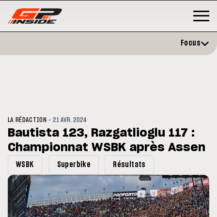
Focus
-
LA RÉDACTION
21 AVR. 2024
Bautista 123, Razgatlioglu 117 :
Championnat WSBK après Assen
3
MOTO GP
s opéré avec succès de la
Silverstone : Horaires et
WSBK
Superbike
Résultats
cule droite à Madrid
Programme du GP de Grande-
Bretagne