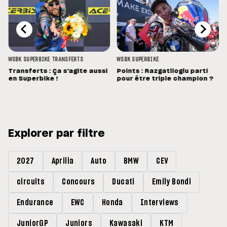
WSBK
SUPERBIKE
TRANSFERTS
WSBK
SUPERBIKE
Transferts : Ça s'agite aussi
Points : Razgatlioglu parti
en Superbike !
pour être triple champion ?
Explorer par filtre
2027
Aprilia
Auto
BMW
CEV
circuits
Concours
Ducati
Emily Bondi
Endurance
EWC
Honda
Interviews
JuniorGP
Juniors
Kawasaki
KTM