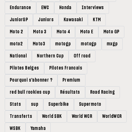
Endurance
EWC
Honda
Interviews
JuniorGP
Juniors
Kawasaki
KTM
Moto 2
Moto 3
Moto 4
Moto E
Moto GP
moto2
Moto3
motogp
motogp
mxgp
National
Northern Cup
Off road
Pilotes Belges
Pilotes Francais
Pourquoi s'abonner ?
Premium
red bull rookies cup
Résultats
Road Racing
Stats
sup
Superbike
Supermoto
Transferts
World SBK
World WCR
WorldWCR
WSBK
Yamaha