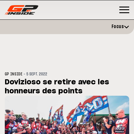
Focus
-
GP INSIDE
5 SEPT. 2022
Dovizioso se retire avec les
honneurs des points
GP
MOTO GP
rstone : Horaires et
Zarco évite l'opération et vise
amme du GP de Grande-
retour en septembre
agne