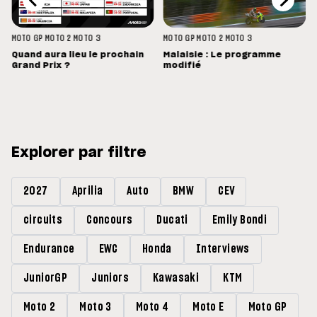
MOTO GP
MOTO 2
MOTO 3
MOTO GP
MOTO 2
MOTO 3
Quand aura lieu le prochain
Malaisie : Le programme
Grand Prix ?
modifié
Explorer par filtre
2027
Aprilia
Auto
BMW
CEV
circuits
Concours
Ducati
Emily Bondi
Endurance
EWC
Honda
Interviews
JuniorGP
Juniors
Kawasaki
KTM
Moto 2
Moto 3
Moto 4
Moto E
Moto GP