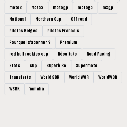
moto2
Moto3
motogp
motogp
mxgp
National
Northern Cup
Off road
Pilotes Belges
Pilotes Francais
Pourquoi s'abonner ?
Premium
red bull rookies cup
Résultats
Road Racing
Stats
sup
Superbike
Supermoto
Transferts
World SBK
World WCR
WorldWCR
WSBK
Yamaha