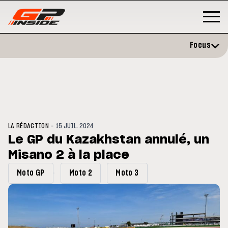
Focus
-
LA RÉDACTION
15 JUIL. 2024
Le GP du Kazakhstan annulé, un
Misano 2 à la place
GP
MOTO GP
stone : Horaires et
Zarco évite l'opération et vise 
Moto GP
Moto 2
Moto 3
amme du GP de Grande-
retour en septembre
gne