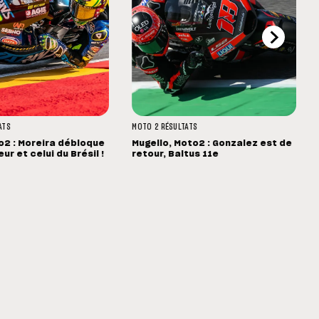
ATS
MOTO 2
RÉSULTATS
o2 : Moreira débloque
Mugello, Moto2 : Gonzalez est de
r et celui du Brésil !
retour, Baltus 11e