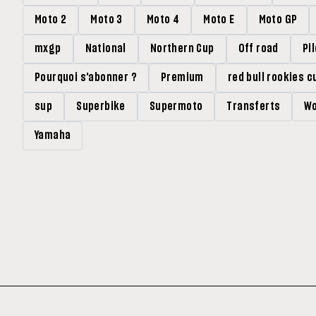
Moto 2
Moto 3
Moto 4
Moto E
Moto GP
mxgp
National
Northern Cup
Off road
Pi
Pourquoi s'abonner ?
Premium
red bull rookies c
sup
Superbike
Supermoto
Transferts
Wo
Yamaha