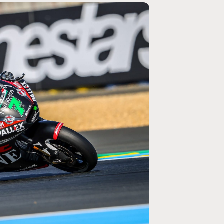
MOTO GP
rogramme du GP de
Zarco évite l'opération et vise un r
septembre