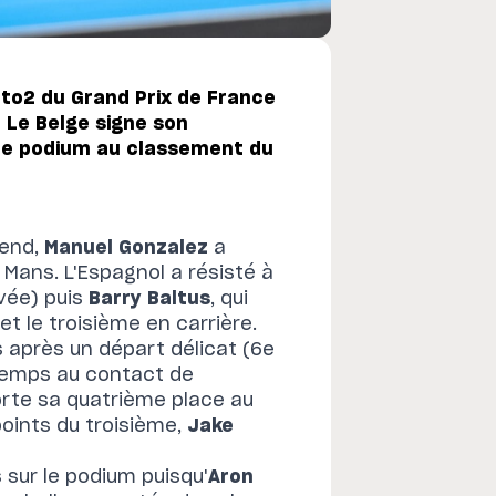
to2 du Grand Prix de France
 Le Belge signe son
 le podium au classement du
end,
Manuel Gonzalez
a
 Mans. L'Espagnol a résisté à
ivée) puis
Barry Baltus
, qui
t le troisième en carrière.
s après un départ délicat (6e
gtemps au contact de
nforte sa quatrième place au
points du troisième,
Jake
 sur le podium puisqu'
Aron