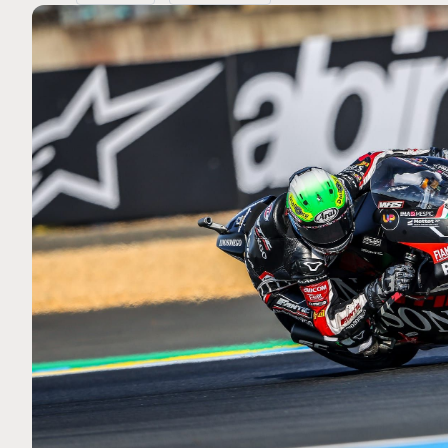
MOTO GP
. Ce club spécial dans
Silverstone : Horaires et P
arquez
Grande-Bretagne