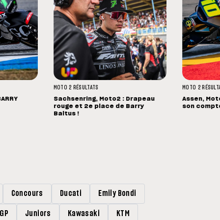
MOTO 2
RÉSULTATS
MOTO 2
RÉSULT
BARRY
Sachsenring, Moto2 : Drapeau
Assen, Mot
rouge et 2e place de Barry
son compteu
Baltus !
Concours
Ducati
Emily Bondi
rGP
Juniors
Kawasaki
KTM