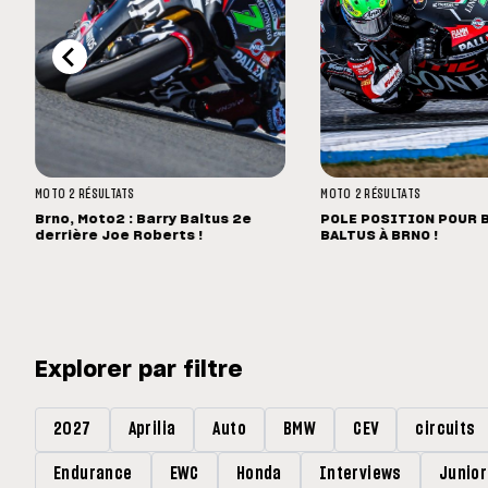
MOTO 2
RÉSULTATS
MOTO 2
RÉSULTATS
Brno, Moto2 : Barry Baltus 2e
POLE POSITION POUR 
derrière Joe Roberts !
BALTUS À BRNO !
Explorer par filtre
2027
Aprilia
Auto
BMW
CEV
circuits
Endurance
EWC
Honda
Interviews
Junio