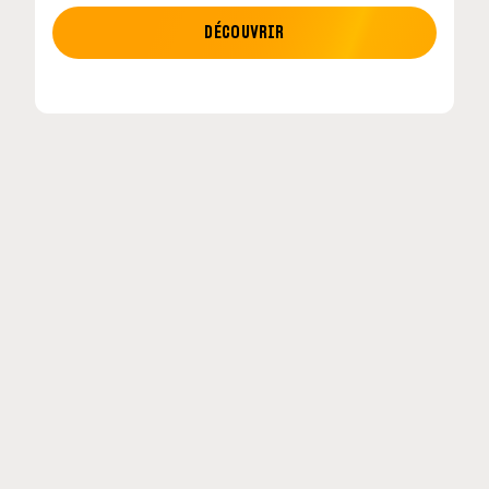
MOTO GP
DÉCOUVRIR
etour en
MotoGP : les cinq constructeurs signent un
accord historique pour 2027-2031