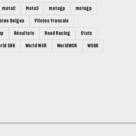
moto2
Moto3
motogp
motogp
lotes Belges
Pilotes Francais
up
Résultats
Road Racing
Stats
rld SBK
World WCR
WorldWCR
WSBK