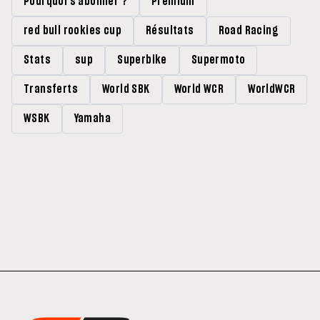
Pourquoi s'abonner ?
Premium
red bull rookies cup
Résultats
Road Racing
Stats
sup
Superbike
Supermoto
Transferts
World SBK
World WCR
WorldWCR
WSBK
Yamaha