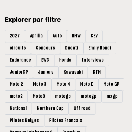
Explorer par filtre
2027
Aprilia
Auto
BMW
CEV
circuits
Concours
Ducati
Emily Bondi
Endurance
EWC
Honda
Interviews
JuniorGP
Juniors
Kawasaki
KTM
Moto 2
Moto 3
Moto 4
Moto E
Moto GP
moto2
Moto3
motogp
motogp
mxgp
National
Northern Cup
Off road
Pilotes Belges
Pilotes Francais