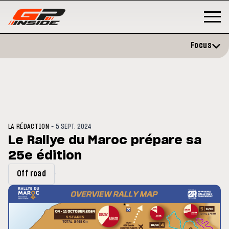
Focus
-
LA RÉDACTION
5 SEPT. 2024
Le Rallye du Maroc prépare sa
25e édition
MOTO GP
 opéré avec succès de la
Silverstone : Horaires et
Off road
ule droite à Madrid
Programme du GP de Grande-
Bretagne