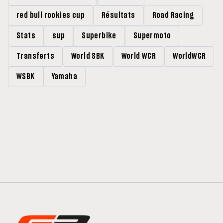
red bull rookies cup
Résultats
Road Racing
Stats
sup
Superbike
Supermoto
Transferts
World SBK
World WCR
WorldWCR
WSBK
Yamaha