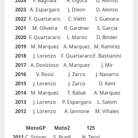
2024
F. Bagnaia
A. Ogura
D. Alonso
2023
A. Espargaro
J. Dixon
D. Alonso
2022
F. Quartararo
C. Vietti
I. Guevara
2021
M. Oliveira
R. Gardner
S. Garcia
2020
F. Quartararo
L. Marini
D. Binder
2019
M. Marquez
A. Marquez
M. Ramirez
2018
J. Lorenzo
F. Quartararo
E. Bastianini
2017
A. Dovizioso
A. Marquez
J. Mir
2016
V. Rossi
J. Zarco
J. Navarro
2015
J. Lorenzo
J. Zarco
D. Kent
2014
M. Marquez
T. Rabat
A. Marquez
2013
J. Lorenzo
P. Espargaro
L. Salom
2012
J. Lorenzo
A. Iannone
M. Viñales
MotoGP
Moto2
125
2011
C. Stoner
S. Bradl
N. Terol