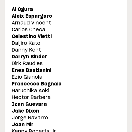
Ai Ogura
Aleix Espargaro
Arnaud Vincent
Carlos Checa
Celestino Vietti
Daijiro Kato
Danny Kent
Darryn Binder
Dirk Raudies
Enea Bastianini
Ezio Gianola
Francesco Bagnaia
Haruchika Aoki
Hector Barbera
Izan Guevara
Jake Dixon
Jorge Navarro
Joan Mir
Kenny Roberts Jr