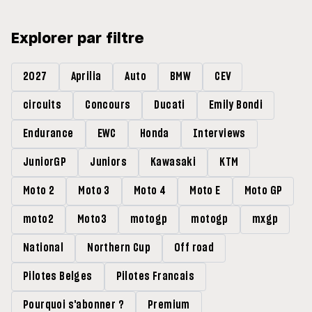
Explorer par filtre
2027
Aprilia
Auto
BMW
CEV
circuits
Concours
Ducati
Emily Bondi
Endurance
EWC
Honda
Interviews
JuniorGP
Juniors
Kawasaki
KTM
Moto 2
Moto 3
Moto 4
Moto E
Moto GP
moto2
Moto3
motogp
motogp
mxgp
National
Northern Cup
Off road
Pilotes Belges
Pilotes Francais
Pourquoi s'abonner ?
Premium