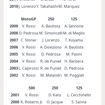
2010
J. Lorenzo
Y. Takahashi
M. Marquez
MotoGP
250
125
2009
V. Rossi
A. Bautista
A. Iannone
2008
D. Pedrosa
M. Simoncelli
M. di Meglio
2007
C. Stoner
J. Lorenzo
T. Koyama
2006
V. Rossi
A. Dovizioso
A. Bautista
2005
V. Rossi
D. Pedrosa
M. Pasini
2004
V. Rossi
R. de Puniet
H. Barbera
2003
L. Capirossi
R. de Puniet
D. Pedrosa
2002
V. Rossi
M. Melandri
M. Poggiali
500
250
125
2001
V. Rossi
D. Kato
L. Cecchinello
2000
K. Roberts Jr.
O. Jacque
S. Sanna