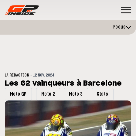
Focus
-
LA RÉDACTION
12 NOV. 2024
Les 62 vainqueurs à Barcelone
Moto GP
Moto 2
Moto 3
Stats
P
MOTO GP
stone : Horaires et
Zarco évite l'opération et vise 
amme du GP de Grande-
retour en septembre
gne