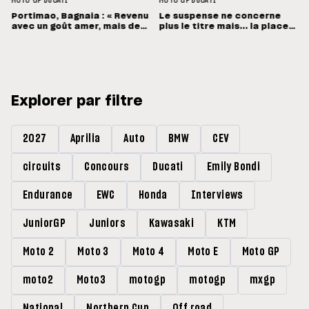
MOTO GP
DUCATI
MOTO GP
DUCATI
Portimao, Bagnaia : « Revenu
Le suspense ne concerne
avec un goût amer, mais des
plus le titre mais... la place
sensations positives »
de vice-champion !
Explorer par filtre
2027
Aprilia
Auto
BMW
CEV
circuits
Concours
Ducati
Emily Bondi
Endurance
EWC
Honda
Interviews
JuniorGP
Juniors
Kawasaki
KTM
Moto 2
Moto 3
Moto 4
Moto E
Moto GP
moto2
Moto3
motogp
motogp
mxgp
National
Northern Cup
Off road