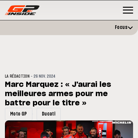
Focus
-
LA RÉDACTION
26 NOV. 2024
Marc Marquez : « J'aurai les
meilleures armes pour me
P
MOTO GP
stone : Horaires et
battre pour le titre »
Zarco évite l'opération et vise 
amme du GP de Grande-
retour en septembre
gne
Moto GP
Ducati