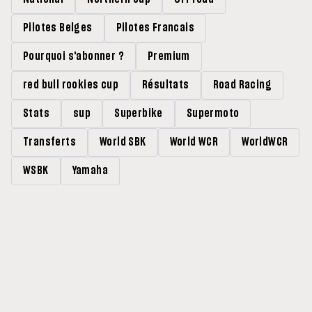
Pilotes Belges
Pilotes Francais
Pourquoi s'abonner ?
Premium
red bull rookies cup
Résultats
Road Racing
Stats
sup
Superbike
Supermoto
Transferts
World SBK
World WCR
WorldWCR
WSBK
Yamaha