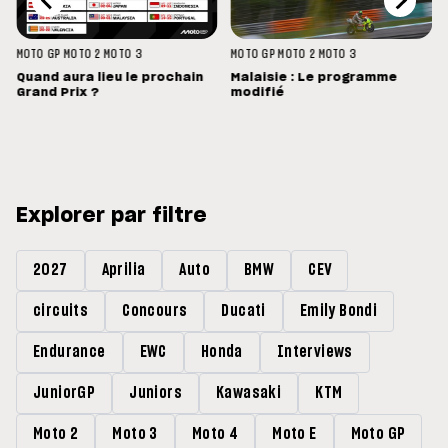
MOTO GP
MOTO 2
MOTO 3
MOTO GP
MOTO 2
MOTO 3
Quand aura lieu le prochain
Malaisie : Le programme
Grand Prix ?
modifié
Explorer par filtre
2027
Aprilia
Auto
BMW
CEV
circuits
Concours
Ducati
Emily Bondi
Endurance
EWC
Honda
Interviews
JuniorGP
Juniors
Kawasaki
KTM
Moto 2
Moto 3
Moto 4
Moto E
Moto GP