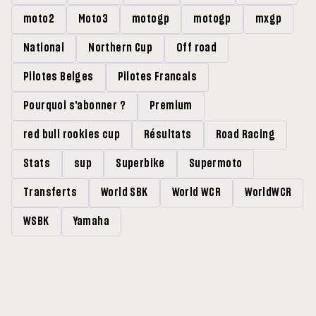
moto2
Moto3
motogp
motogp
mxgp
National
Northern Cup
Off road
Pilotes Belges
Pilotes Francais
Pourquoi s'abonner ?
Premium
red bull rookies cup
Résultats
Road Racing
Stats
sup
Superbike
Supermoto
Transferts
World SBK
World WCR
WorldWCR
WSBK
Yamaha