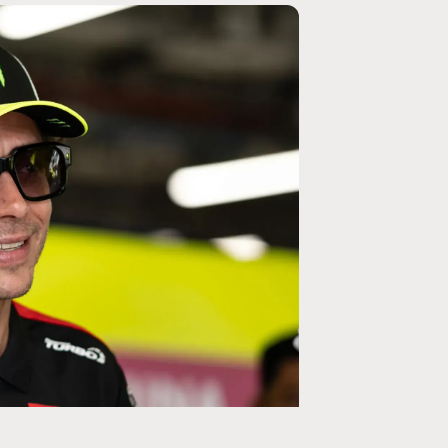
MOTOGP
/ MOTO GP
se un retour en
Doublé Trackhouse en Sprint