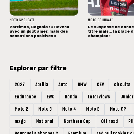
MOTO GP
DUCATI
MOTO GP
DUCATI
Portimao, Bagnaia : « Revenu
Le suspense ne concer
avec un goût amer, mais des
titre mais... la place 
sensations positives »
champion !
Explorer par filtre
2027
Aprilia
Auto
BMW
CEV
circuits
Endurance
EWC
Honda
Interviews
Junio
Moto 2
Moto 3
Moto 4
Moto E
Moto GP
mxgp
National
Northern Cup
Off road
Pi
Pourquoi s'abonner ?
Premium
red bull rookies c