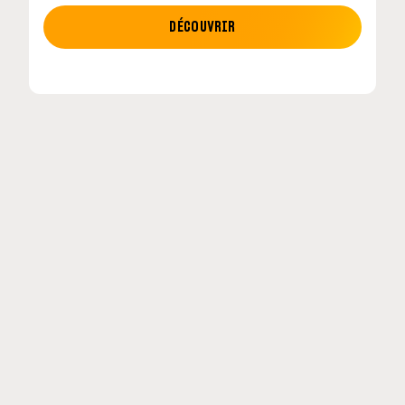
MOTO GP
DÉCOUVRIR
MotoGP : les cinq constructeurs signent un
accord historique pour 2027-2031