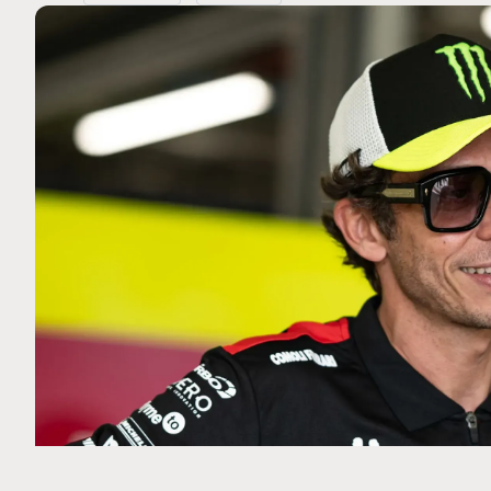
MOTO GP
 Ce club spécial dans
Zarco évite l'opération et vi
arquez
septembre