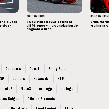
MOTO GP
DUCATI
MOTO GP
DUCA
ne plus le
« Seul Marc pouvait faire la
Brno, Marqu
de vice-
différence » : la conclusion de
vraiment ce
Bagnaia à Brno
Concours
Ducati
Emily Bondi
rGP
Juniors
Kawasaki
KTM
moto2
Moto3
motogp
motogp
lotes Belges
Pilotes Francais
up
Résultats
Road Racing
Stats