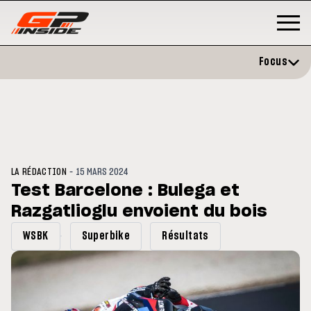
Focus
-
LA RÉDACTION
15 MARS 2024
Test Barcelone : Bulega et
Razgatlioglu envoient du bois
GP
MOTOGP
/ MOTO GP
évite l'opération et vise un
Doublé Trackhouse en Sprint
WSBK
Superbike
Résultats
r en septembre