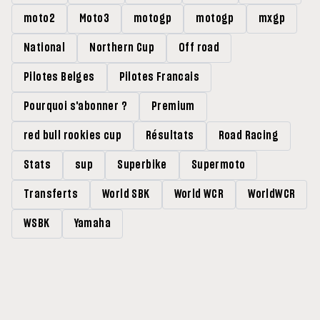
moto2
Moto3
motogp
motogp
mxgp
National
Northern Cup
Off road
Pilotes Belges
Pilotes Francais
Pourquoi s'abonner ?
Premium
red bull rookies cup
Résultats
Road Racing
Stats
sup
Superbike
Supermoto
Transferts
World SBK
World WCR
WorldWCR
WSBK
Yamaha