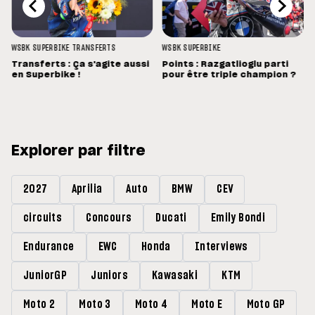
WSBK
SUPERBIKE
TRANSFERTS
WSBK
SUPERBIKE
Transferts : Ça s'agite aussi
Points : Razgatlioglu parti
en Superbike !
pour être triple champion ?
Explorer par filtre
2027
Aprilia
Auto
BMW
CEV
circuits
Concours
Ducati
Emily Bondi
Endurance
EWC
Honda
Interviews
JuniorGP
Juniors
Kawasaki
KTM
Moto 2
Moto 3
Moto 4
Moto E
Moto GP