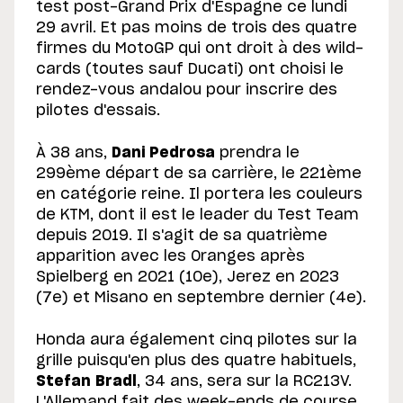
test post-Grand Prix d'Espagne ce lundi
29 avril. Et pas moins de trois des quatre
firmes du MotoGP qui ont droit à des wild-
cards (toutes sauf Ducati) ont choisi le
rendez-vous andalou pour inscrire des
pilotes d'essais.
À 38 ans,
Dani Pedrosa
prendra le
299ème départ de sa carrière, le 221ème
en catégorie reine. Il portera les couleurs
de KTM, dont il est le leader du Test Team
depuis 2019. Il s'agit de sa quatrième
apparition avec les Oranges après
Spielberg en 2021 (10e), Jerez en 2023
(7e) et Misano en septembre dernier (4e).
Honda aura également cinq pilotes sur la
grille puisqu'en plus des quatre habituels,
Stefan Bradl
, 34 ans, sera sur la RC213V.
L'Allemand fait des week-ends de course