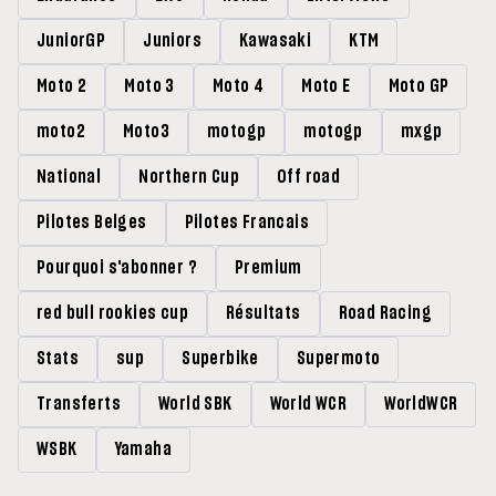
JuniorGP
Juniors
Kawasaki
KTM
Moto 2
Moto 3
Moto 4
Moto E
Moto GP
moto2
Moto3
motogp
motogp
mxgp
National
Northern Cup
Off road
Pilotes Belges
Pilotes Francais
Pourquoi s'abonner ?
Premium
red bull rookies cup
Résultats
Road Racing
Stats
sup
Superbike
Supermoto
Transferts
World SBK
World WCR
WorldWCR
WSBK
Yamaha