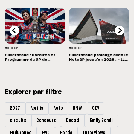
MOTO GP
MOTO GP
Silverstone : Horaires et
Silverstone prolonge avec le
Programme du GP de
MotoGP jusqu'en 2028 : « 11
Grande-Bretagne
vainqueurs différents en 11
Grands Prix »
Explorer par filtre
2027
Aprilia
Auto
BMW
CEV
circuits
Concours
Ducati
Emily Bondi
Endurance
EWC
Honda
Interviews