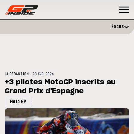
Focus
-
LA RÉDACTION
23 AVR. 2024
+3 pilotes MotoGP inscrits au
Grand Prix d'Espagne
MOTO GP
MOTO
res et
Zarco évite l'opération et vise un
Moto
Moto GP
de Grande-
retour en septembre
sign
202