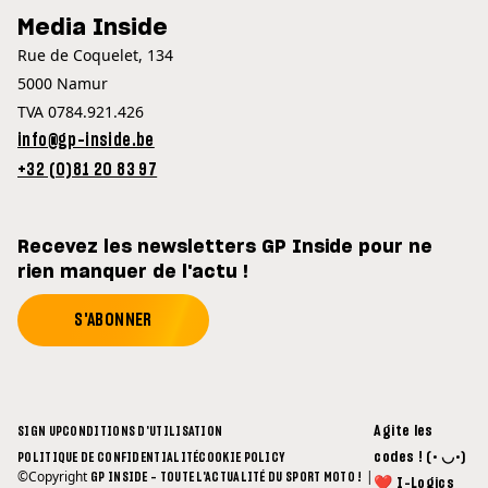
Media Inside
Rue de Coquelet, 134
5000 Namur
TVA 0784.921.426
info@gp-inside.be
+32 (0)81 20 83 97
Recevez les newsletters GP Inside pour ne
rien manquer de l'actu !
S'ABONNER
Agite les
SIGN UP
CONDITIONS D'UTILISATION
codes ! (• ◡•)
POLITIQUE DE CONFIDENTIALITÉ
COOKIE POLICY
©Copyright
|
GP INSIDE - TOUTE L'ACTUALITÉ DU SPORT MOTO !
❤ I-Logics