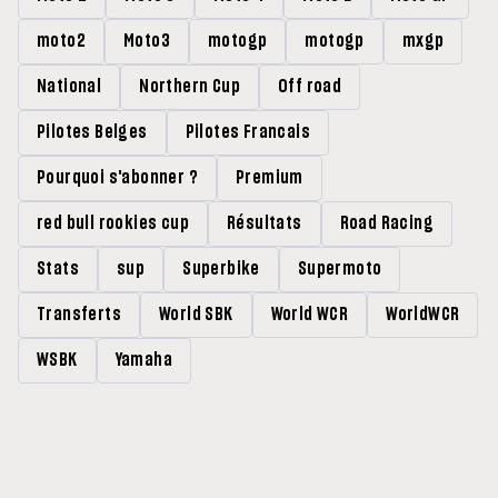
moto2
Moto3
motogp
motogp
mxgp
National
Northern Cup
Off road
Pilotes Belges
Pilotes Francais
Pourquoi s'abonner ?
Premium
red bull rookies cup
Résultats
Road Racing
Stats
sup
Superbike
Supermoto
Transferts
World SBK
World WCR
WorldWCR
WSBK
Yamaha