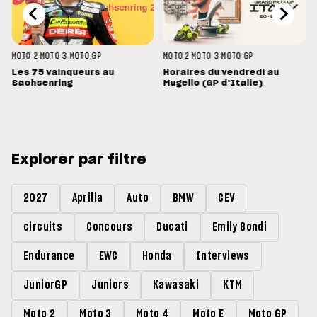
MOTO 2
MOTO 3
MOTO GP
MOTO 2
MOTO 3
MOTO GP
Les 75 vainqueurs au
Horaires du vendredi au
Sachsenring
Mugello (GP d'Italie)
Explorer par filtre
2027
Aprilia
Auto
BMW
CEV
circuits
Concours
Ducati
Emily Bondi
Endurance
EWC
Honda
Interviews
JuniorGP
Juniors
Kawasaki
KTM
Moto 2
Moto 3
Moto 4
Moto E
Moto GP