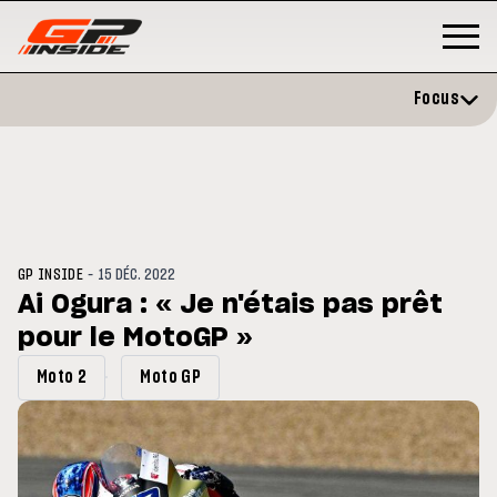
Focus
-
GP INSIDE
15 DÉC. 2022
Ai Ogura : « Je n'étais pas prêt
pour le MotoGP »
GP
MOTO GP
rstone : Horaires et
Zarco évite l'opération et vise
Moto 2
Moto GP
amme du GP de Grande-
retour en septembre
agne